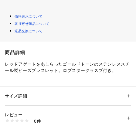
価格表示について
取り寄せ商品について
返品交換について
商品詳細
レッドアゲートをあしらったゴールドトーンのステンレススチ
ール製ビーズブレスレット。ロブスタークラスプ付き。 
こちらのジュエリーには専用のパッケージが付属します。 
※ご覧のモニター環境、照明等により実際の商品と色味が異な
サイズ詳細
性別：
メンズ
ってみえる場合がございます。
カテゴリー：
ファッション
 ＞ 
腕時計・アクセサリー
 ＞ 
ブレスレット・バ
ングル
素材：ステンレススチール/セミプレシャスストーン
レビュー
0件
商品番号：
1096400001153 
（モール）
JF04606710 （ショップ）