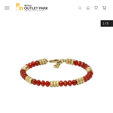
1
/
5