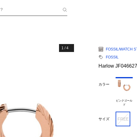
？
1
/
4
FOSSIL/WATCH S
FOSSIL
Harlow JF04662
カラー
ピンクゴール

FREE
サイズ