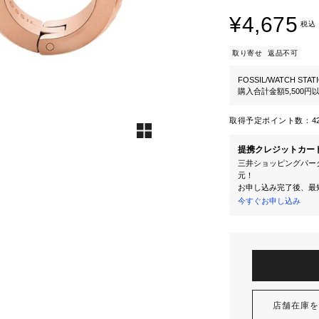
¥4,675
税込
取り寄せ
返品不可
FOSSIL/WATCH STAT
購入合計金額5,500
取得予定ポイント数：
4
提携クレジットカー
三井ショッピングパーク
元！
お申し込み完了後、最
今すぐお申し込み
店舗在庫