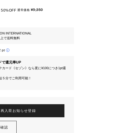
¥9,350
50%OFF
通常価格
ION INTERNATIONAL
円以上で送料無料
2 pt
ドで還元率UP
カード《セゾン》なら更に¥100につき1pt還
短５分でご利用可能！
再入荷お知らせ登録
を確認