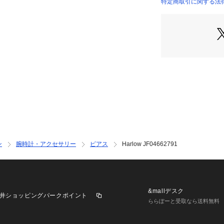
特定商取引に関する法律に基
INTERNATIONAL）
ン
腕時計・アクセサリー
ピアス
Harlow JF04662791
&mallデスク
井ショッピングパークポイント
ららぽーと受取なら送料無料