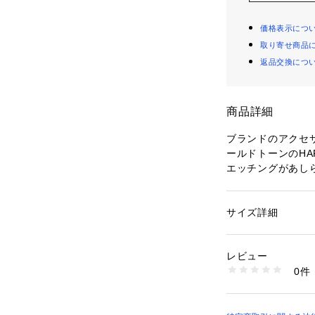
価格表示につ
取り寄せ商品
返品交換につ
商品詳細
ブランドのアクセ
ールドトーンのHA
エッチングがあし
的なアクセサリー
スチャーが光をと
現。
サイズ詳細
性別：
レディース
カテゴリー：
ファッ
素材：ステンレスス
※ご覧のモニター
レビュー
が異なってみえる
商品番号：
10964000
0件
JF04662791 （シ