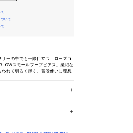
いて
について
いて
サリーの中でも一際目立つ、ローズゴ
RLOWスモールフープピアス。繊細な
らわれて明るく輝く、普段使いに理想
です。線を細かく施して生まれたテク
らえる―─それは最も繊細な輝きの表
ション
 ＞ 
腕時計・アクセサリー
 ＞ 
ピアス
チール
環境、照明等により実際の商品と色味
場合がございます。
01157 
（モール）
ョップ）