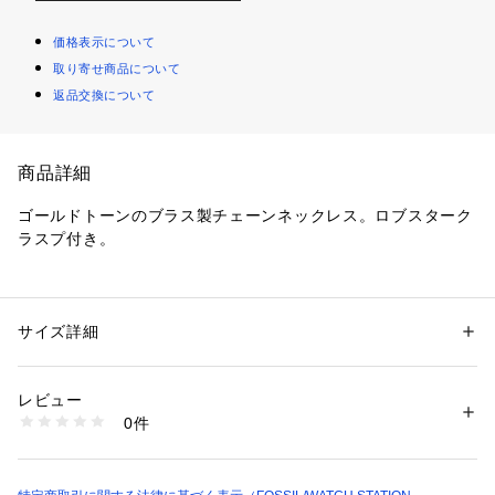
価格表示について
取り寄せ商品について
返品交換について
商品詳細
ゴールドトーンのブラス製チェーンネックレス。ロブスターク
ラスプ付き。 
こちらのジュエリーには専用のパッケージが付属します。 
※ご覧のモニター環境、照明等により実際の商品と色味が異な
サイズ詳細
性別：
レディース
ってみえる場合がございます。
カテゴリー：
ファッション
 ＞ 
腕時計・アクセサリー
 ＞ 
ネックレス
素材：ブラス/キュービックジルコニア
レビュー
商品番号：
1096400001167 
（モール）
0件
JOA00764710 （ショップ）