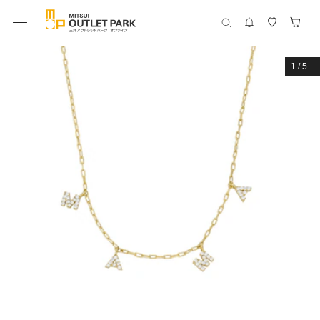
1
/
5