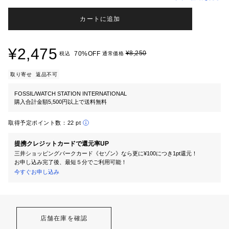
カートに追加
¥2,475
¥8,250
70%OFF
税込
通常価格
取り寄せ
返品不可
FOSSIL/WATCH STATION INTERNATIONAL
購入合計金額5,500円以上で送料無料
取得予定ポイント数：
22 pt
提携クレジットカードで還元率UP
三井ショッピングパークカード《セゾン》なら更に¥100につき1pt還元！
お申し込み完了後、最短５分でご利用可能！
今すぐお申し込み
店舗在庫を確認