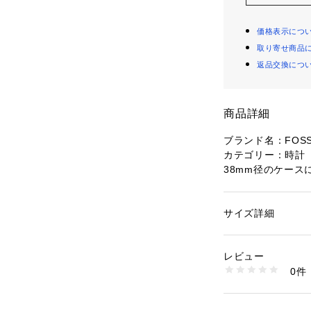
価格表示につ
取り寄せ商品
返品交換につ
商品詳細
ブランド名：FOSS
カテゴリー：時計
38mm径のケース
SSIL HERIT
イヤルに、ツート
トを組み合わせま
サイズ詳細
性別：
レディース
材料：ステンレス
カテゴリー：
ファッ
素材：ステンレスス
コレクション名：Her
レビュー
ダイヤルサイズ：1
商品番号：
10964000
0件
ラグ幅：20 MM
ME3227 （ショップ
防水： 50 M
結晶：ミネラルク