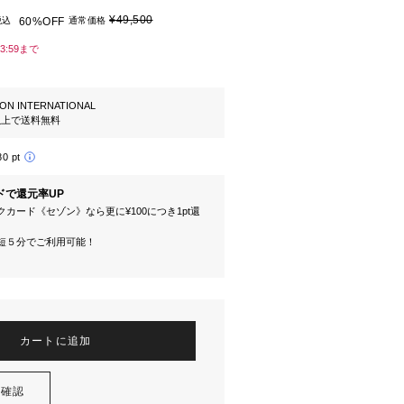
¥49,500
税込
60%OFF
通常価格
23:59まで
ION INTERNATIONAL
円以上で送料無料
80 pt
ドで還元率UP
カード《セゾン》なら更に¥100につき1pt還
短５分でご利用可能！
カートに追加
を確認