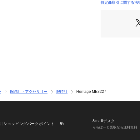
ムーブメント： 自
特定商取引に関する法律に基
表示：Analog
INTERNATIONAL）
輸入: 正規品
保証：2年間
FOSSIL(フォッシ
た、アメリカのウ
す。ヴィンテージ
から続くベストな
ハイクオリティな
み出しています。
ンが特徴のバッグ
ウォッチ、タイム
ぐる商品が揃いま
ン
腕時計・アクセサリー
腕時計
Heritage ME3227
パッケージは実際
※外箱は輸送時に
ます。予めご了承く
※ご覧のモニター
&mallデスク
井ショッピングパークポイント
が異なってみえる
ららぽーと受取なら送料無料
※【充電式でない