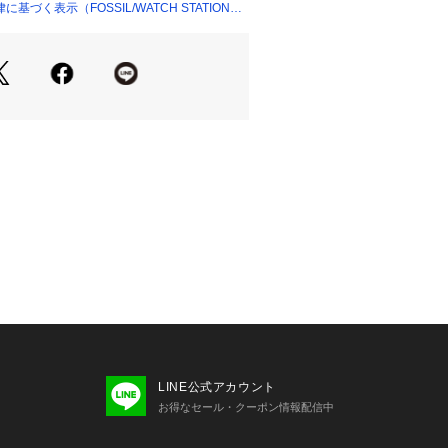
動
づく表示（FOSSIL/WATCH STATION
ル)について Fossilは1984年に始まっ
ォッチとライフスタイルのブランドで
クラシックデザインをルーツに、古く
ものを現代にアップデートしながら、
ウォッチ、バッグ、レザーグッズを生
ポータビリティを備えた流線型デザイ
、フレッシュな色調と素材感を用いた
レスなアクセサリーなど、旅心をくす
す。
の画像と異なる場合がございます。
キズや凹みなどが生じる場合がござい
ださい。 
環境、照明等により実際の商品と色味
LINE公式アカウント
場合がございます。 
お得なセール・クーポン情報配信中
クオーツ製品の場合】お買い上げいた