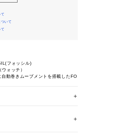
いて
について
いて
IL(フォッシル)
（ウォッチ）
に自動巻きムーブメントを搭載したFO
AGEウォッチ。シルバートーンのサテンダ
ーンのステンレススチールブレスレッ
した。
スチール
ション
 ＞ 
腕時計・アクセサリー
 ＞ 
腕時計
チール/ステンレススチール
itage
01
01185 
（モール）
）
リスタル