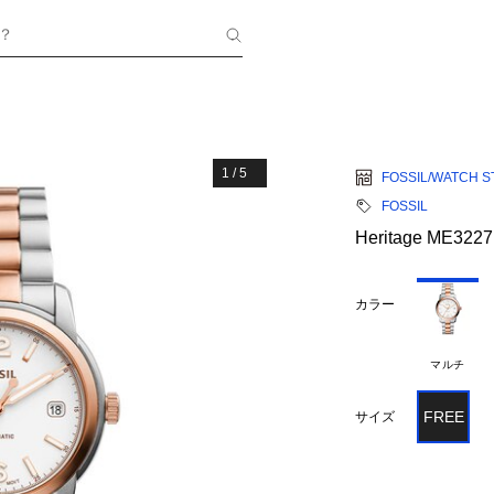
？
1
/
5
FOSSIL/WATCH S
FOSSIL
Heritage ME3227
カラー
マルチ
FREE
サイズ