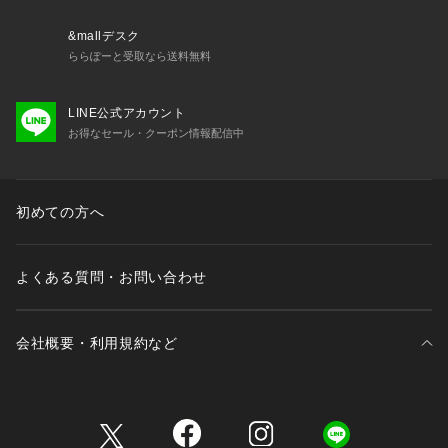
&mallデスク
※【充電式でないクオーツ製品の場合】お買い上げいただきま
ららぽーと受取なら送料無料
した時計にセットされている電池は、機能や性能に問題がない
かをチェックするモニター電池となっております。お買い上げ
LINE公式アカウント
いただくまでの期間にも電池はある程度消耗するものでご購入
お得なセール・クーポン情報配信中
時までに電池がもたない場合もございます。電池切れは保証の
対象外となりますので、予めご了承ください。 
初めての方へ
よくある質問・お問い合わせ
会社概要・利用規約など
三井不動産が展開する商業施設一覧