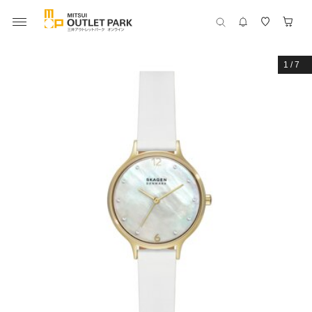
1
/
7