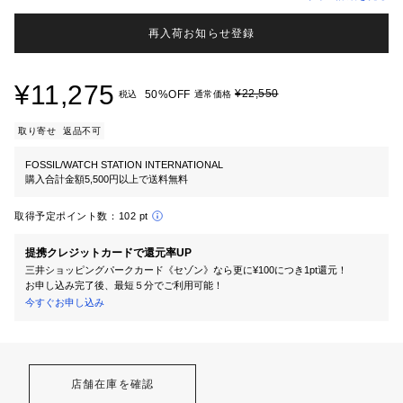
再入荷お知らせ登録
¥11,275
¥22,550
50%OFF
税込
通常価格
取り寄せ
返品不可
FOSSIL/WATCH STATION INTERNATIONAL
購入合計金額5,500円以上で送料無料
取得予定ポイント数：
102 pt
提携クレジットカードで還元率UP
三井ショッピングパークカード《セゾン》なら更に¥100につき1pt還元！
お申し込み完了後、最短５分でご利用可能！
今すぐお申し込み
店舗在庫を確認