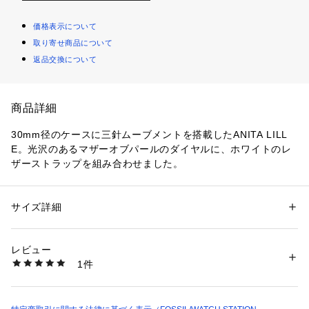
価格表示について
取り寄せ商品について
返品交換について
商品詳細
30mm径のケースに三針ムーブメントを搭載したANITA LILL
E。光沢のあるマザーオブパールのダイヤルに、ホワイトのレ
ザーストラップを組み合わせました。
防水： 3 ATM 保証：2年間
サイズ詳細
性別：
レディース
カテゴリー：
ファッション
 ＞ 
腕時計・アクセサリー
 ＞ 
腕時計
素材：ステンレススチール/レザー
レビュー
ケース径30mm、ラグ幅12mm、ミネラルクリスタル、クォー
商品番号：
1096400001259 
（モール）
1件
ツムーブメント、三針アナログ表示、輸入品。
SKW3138 （ショップ）
ブランド名：SKAGEN(スカーゲン)