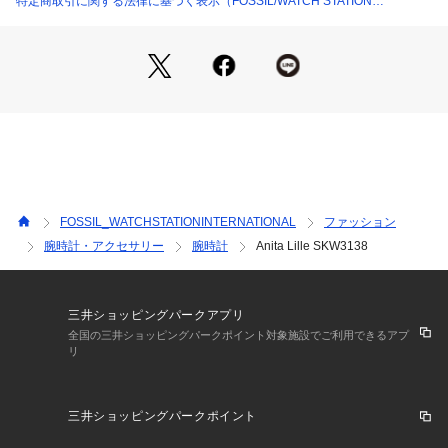
特定商取引に関する法律に基づく表示（FOSSIL/WATCH STATION
コレクション名：Anita Lille, Anita Lille
INTERNATIONAL）
カテゴリー：時計（ウォッチ）
スカーゲンについて :デンマークで創業したSKAGENは、機能
性と洗練された現代のデザイン美学を大切にしています。 ミ
ニマルでシンプル、そして豊かな自然の様々な姿や人々の暮ら
しからインスパイアされた商品を開発し、グローバルなライフ 
FOSSIL_WATCHSTATIONINTERNATIONAL
ファッション
スタイルブランドへと革新を続けています。
腕時計・アクセサリー
腕時計
Anita Lille SKW3138
三井ショッピングパークアプリ
※外箱は輸送時にキズや凹みなどが生じる場合がございます。
全国の三井ショッピングパークポイント対象施設でご利用できるアプ
リ
予めご了承ください。 
※ご覧のモニター環境、照明等により実際の商品と色味が異な
三井ショッピングパークポイント
ってみえる場合がございます。 