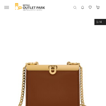
1
/
4