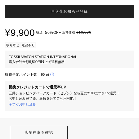
再入荷お知らせ登録
¥9,900
¥19,800
50%OFF
税込
通常価格
取り寄せ
返品不可
FOSSIL/WATCH STATION INTERNATIONAL
購入合計金額5,500円以上で送料無料
取得予定ポイント数：
90 pt
提携クレジットカードで還元率UP
三井ショッピングパークカード《セゾン》なら更に¥100につき1pt還元！
お申し込み完了後、最短５分でご利用可能！
今すぐお申し込み
店舗在庫を確認