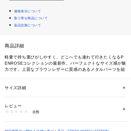
価格表示について
取り寄せ商品について
返品交換について
商品詳細
軽量で持ち運びがしやすく、どこへでも連れて行きたくなるP
ENROSEコレクションの最新作。パーフェクトなサイズ感が魅
力です。上質なブラウンレザーに質感のあるメタルパーツを組
み合わせたクロスボディ。便利なクレジットカード入れを備
え、ストラップを取り外してウォレットとしてもお使いいただ
けます。
サイズ詳細
性別：
レディース
カテゴリー：
バッグ
 ＞ 
ショルダーバッグ
素材：表地：レザー　裏地：100% REPREVE Recycled Polyester, ポリ
クロージャー：フリップロック
ウレタン
レビュー
ストラップ：取り外し可能なチェーンクロスボディストラップ 
0件
x 1
商品番号：
1096400001367 
（モール）
SL10027200 （ショップ）
外ポケット：-
内ポケット：マチ付きポケット x 2, クレジットカード入れ x 4