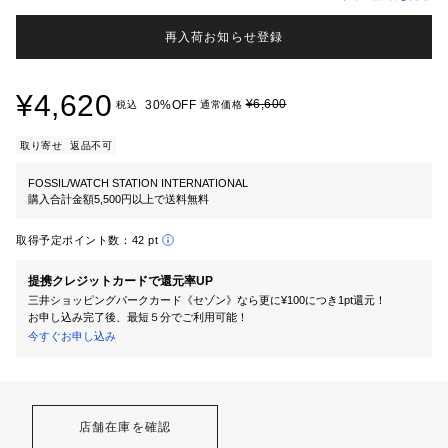
再入荷お知らせ登録
¥4,620
¥6,600
30%OFF
税込
通常価格
取り寄せ
返品不可
FOSSIL/WATCH STATION INTERNATIONAL
購入合計金額5,500円以上で送料無料
取得予定ポイント数：
42 pt
提携クレジットカードで還元率UP
三井ショッピングパークカード《セゾン》なら更に¥100につき1pt還元！
お申し込み完了後、最短５分でご利用可能！
今すぐお申し込み
店舗在庫を確認