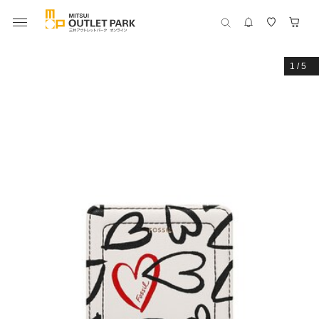
1
/
5