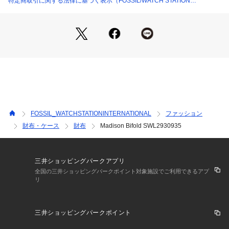
特定商取引に関する法律に基づく表示（FOSSIL/WATCH STATION
クロージャー：スナップ
INTERNATIONAL）
ストラップ：調節・取り外し可能なクロスボディストラップ x
 1, ハンドル x 2
内側ディテール：紙幣用コンパートメントx1, 身分証明書用ウ
ィンドウ x 1, クレジットカード入れ x 2, スライドポケット x
 3
外側ディテール：バックファスナーポケット x 1
※ご覧のモニター環境、照明等により実際の商品と色味が異な
FOSSIL_WATCHSTATIONINTERNATIONAL
ファッション
ってみえる場合がございます。
財布・ケース
財布
Madison Bifold SWL2930935
三井ショッピングパークアプリ
全国の三井ショッピングパークポイント対象施設でご利用できるアプ
リ
三井ショッピングパークポイント