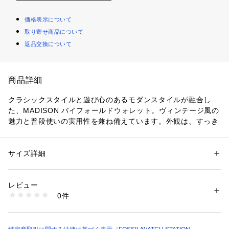
価格表示について
取り寄せ商品について
返品交換について
商品詳細
クラシックスタイルと遊び心のあるモダンスタイルが融合し
た、MADISON バイフォールドウォレット。ヴィンテージ風の
魅力と普段使いの実用性を兼ね備えています。外観は、すっき
りとしたブラック＆ホワイトのデザイン。内側には、紙幣用コ
ンパートメント、IDウィンドウ、クレジットカード入れ、スラ
イドポケットなどさまざまなポケットを備え、必需品を整理し
サイズ詳細
性別：
レディース
て収納できます。オールドイングリッシュブラスのメタルパー
カテゴリー：
ファッション
 ＞ 
財布・ケース
 ＞ 
財布
素材：表地：ポリウレタンコーティングファブリック 裏地：ポリウレタ
ツが洗練された雰囲気を演出。たくさんのハートで一年中バレ
ントリム
レビュー
ンタイン気分を味わえる、スタイリッシュで使い勝手の良いア
0件
イテムです。
商品番号：
1096400001381 
（モール）
SWL2930935 （ショップ）
幅約10.2cm x 厚さ約1.3cm x 高さ約8.9cm