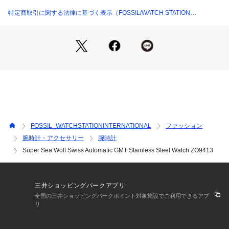
ダイヤルサイズ：40mm
ラグ幅：20mm
特定商取引に関する法律に基づく表示（FOSSIL/WATCH STATION
防水：200m
INTERNATIONAL）
ムーブメント：スイス製機械式自動巻きGMTムーブメント
表示：アナログ
保証：2年間
パッケージは実際の画像と異なる場合がございます。
※外箱は輸送時にキズや凹みなどが生じる場合がございます。
予めご了承ください。 
FOSSIL_WATCHSTATIONINTERNATIONAL
ファッション
※【充電式でないクオーツ製品の場合】お買い上げいただきま
腕時計・アクセサリー
腕時計
した時計にセットされている電池は、機能や性能に問題がない
Super Sea Wolf Swiss Automatic GMT Stainless Steel Watch ZO9413
かをチェックするモニター電池となっております。お買い上げ
いただくまでの期間にも電池はある程度消耗するものでご購入
時までに電池がもたない場合もございます。電池切れは保証の
対象外となりますので、予めご了承ください。
三井ショッピングパークアプリ
全国の三井ショッピングパークポイント対象施設でご利用できるアプ
リ