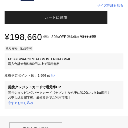
サイズ詳細を見る
カートに追加
¥198,660
¥283,800
30%OFF
税込
通常価格
取り寄せ
返品不可
FOSSIL/WATCH STATION INTERNATIONAL
購入合計金額5,500円以上で送料無料
取得予定ポイント数：
1,806 pt
提携クレジットカードで還元率UP
三井ショッピングパークカード《セゾン》なら更に¥100につき1pt還元！
お申し込み完了後、最短５分でご利用可能！
今すぐお申し込み