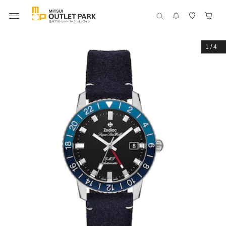
1
/
4