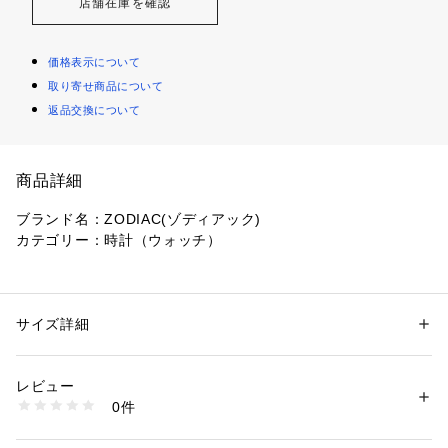
店舗在庫を確認
価格表示について
取り寄せ商品について
返品交換について
商品詳細
ブランド名：ZODIAC(ゾディアック)
カテゴリー：時計（ウォッチ）
40mm径のケースにスイス製自動巻きムーブメントを搭載し
た、SUPER SEA WOLF。ブラックのマットなダイヤルと、ブ
サイズ詳細
性別：
メンズ
ルーのレザーストラップを組み合わせています。
カテゴリー：
ファッション
 ＞ 
腕時計・アクセサリー
 ＞ 
腕時計
素材：ステンレススチール/レザー
レビュー
商品番号：
1096400001384 
（モール）
0件
素材：ステンレススチール／レザー
ZO9413 （ショップ）
コレクション名：Super Sea Wolf