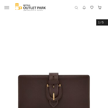
1
/
5