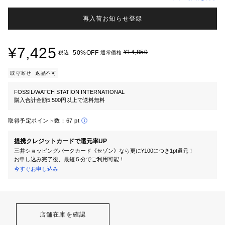
再入荷お知らせ登録
¥7,425
¥14,850
50%OFF
税込
通常価格
取り寄せ
返品不可
FOSSIL/WATCH STATION INTERNATIONAL
購入合計金額5,500円以上で送料無料
取得予定ポイント数：
67 pt
提携クレジットカードで還元率UP
三井ショッピングパークカード《セゾン》なら更に¥100につき1pt還元！
お申し込み完了後、最短５分でご利用可能！
今すぐお申し込み
店舗在庫を確認