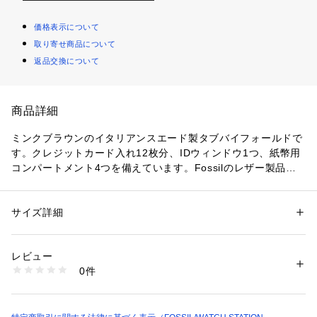
価格表示について
取り寄せ商品について
返品交換について
商品詳細
ミンクブラウンのイタリアンスエード製タブバイフォールドで
す。クレジットカード入れ12枚分、IDウィンドウ1つ、紙幣用
コンパートメント4つを備えています。Fossilのレザー製品
は、Leather Working Group（LWG）を通じて責任あるもの
づくりを支援しています。
サイズ詳細
性別：
レディース
コレクション名：HARWELL
カテゴリー：
ファッション
 ＞ 
財布・ケース
 ＞ 
コインケース・札入れ
素材：表地：レザー 裏地：コットン100%, 100% REPREVE? Recycled 
イタリアンスエード、タブバイフォールド
Polyester, ポリウレタン
レビュー
幅約17.2cm x 厚さ約1.9cm x 高さ約8.9cm
0件
外側のディテール：バックスライドポケット x 1、ファスナー
商品番号：
1096400001425 
（モール）
SL10032203 （ショップ）
ポケット x 1
内側のディテール：クレジットカード入れ x 12、IDウィンド
ウ x 1、紙幣用コンパートメント x 4