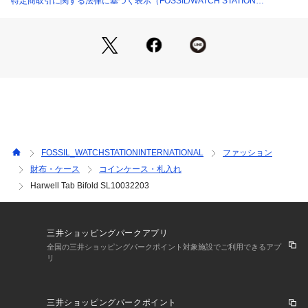
特定商取引に関する法律に基づく表示（FOSSIL/WATCH STATION
輸入: 正規品
INTERNATIONAL）
【 FOSSIL について 】
FOSSIL（フォッシル）は、創造性と独創性にインスパイアさ
れた世界有数のライフスタイルアクセサリーブランドです。時
代を超えて愛されるレザーグッズ、ジュエリー、ウォッチを創
造しています。すべての活動において、私たちはMake Time F
or Good（善き時を創る）ことに努め、人々や地域社会にポジ
ティブな変化をもたらすよう取り組んでいま
FOSSIL_WATCHSTATIONINTERNATIONAL
ファッション
< ご確認ください >
財布・ケース
コインケース・札入れ
※ご利用のモニター環境や照明の影響により、実際の商品と色
Harwell Tab Bifold SL10032203
味が異なって見える場合がございます。
※納品書は保証書の代わりとなりますので、大切に保管してい
ただきますようお願いいたします。
三井ショッピングパークアプリ
全国の三井ショッピングパークポイント対象施設でご利用できるアプ
リ
三井ショッピングパークポイント