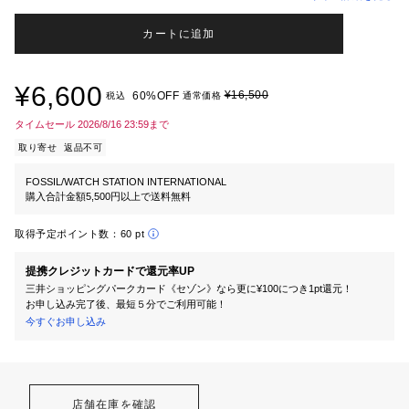
カートに追加
¥6,600
¥16,500
60%OFF
税込
通常価格
タイムセール 2026/8/16 23:59まで
取り寄せ
返品不可
FOSSIL/WATCH STATION INTERNATIONAL
購入合計金額5,500円以上で送料無料
取得予定ポイント数：
60 pt
提携クレジットカードで還元率UP
三井ショッピングパークカード《セゾン》なら更に¥100につき1pt還元！
お申し込み完了後、最短５分でご利用可能！
今すぐお申し込み
店舗在庫を確認