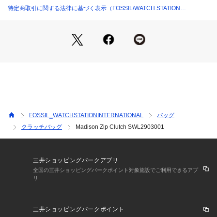
幅約19.7cm x 厚さ約2.6cm x 高さ約11.5cm
特定商取引に関する法律に基づく表示（FOSSIL/WATCH STATION
内側のディテール：身分証明書用ウィンドウ x 1, ファスナー
INTERNATIONAL）
コンパートメントx1, クレジットカード入れ x 24, 紙幣用コン
パートメントx2, スライドポケット x 3
外側のディテール：ランドジップ付きコンパートメント x 1
クロージャー：タブスナップボタン, ファスナー
【 FOSSIL について 】
FOSSIL（フォッシル）は、創造性と独創性にインスパイアさ
れた世界有数のライフスタイルアクセサリーブランドです。時
代を超えて愛されるレザーグッズ、ジュエリー、ウォッチを創
FOSSIL_WATCHSTATIONINTERNATIONAL
バッグ
造しています。すべての活動において、私たちはMake Time F
クラッチバッグ
Madison Zip Clutch SWL2903001
or Good（善き時を創る）ことに努め、人々や地域社会にポジ
ティブな変化をもたらすよう取り組んでいま
< ご確認ください >
三井ショッピングパークアプリ
※ご利用のモニター環境や照明の影響により、実際の商品と色
全国の三井ショッピングパークポイント対象施設でご利用できるアプ
リ
味が異なって見える場合がございます。
※納品書は保証書の代わりとなりますので、大切に保管してい
ただきますようお願いいたします。
三井ショッピングパークポイント