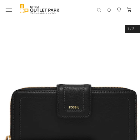
1
/
3