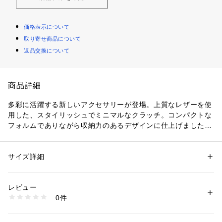
価格表示について
取り寄せ商品について
返品交換について
商品詳細
多彩に活躍する新しいアクセサリーが登場。上質なレザーを使
用した、スタイリッシュでミニマルなクラッチ。コンパクトな
フォルムでありながら収納力のあるデザインに仕上げました。
ジップアラウンドコンパートメントの内側にクレジットカード
入れ24枚分、紙幣用コンパートメント2つ、IDウィンドウ1
つ、スライドポケット3つを備え、必要なものをしっかり整理
サイズ詳細
性別：
レディース
できます。必需品を入れてすぐに外出できる、スタイリッシュ
カテゴリー：
バッグ
 ＞ 
クラッチバッグ
素材：表地：レザー 裏地：ポリウレタン, PVC, 再生ポリエステル
で洗練されたアイテムです。Fossilのレザー製品は、Leather
レビュー
 Working Group（LWG）を通じて責任あるものづくりを支援
商品番号：
1096400001448 
（モール）
0件
しています。
SWL2903001 （ショップ）
コレクション名：MADISON