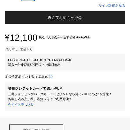
サイズ詳細を見る
再入荷お知らせ登録
¥12,100
¥24,200
50%OFF
税込
通常価格
取り寄せ
返品不可
FOSSIL/WATCH STATION INTERNATIONAL
購入合計金額5,500円以上で送料無料
取得予定ポイント数：
110 pt
提携クレジットカードで還元率UP
三井ショッピングパークカード《セゾン》なら更に¥100につき1pt還元！
お申し込み完了後、最短５分でご利用可能！
今すぐお申し込み