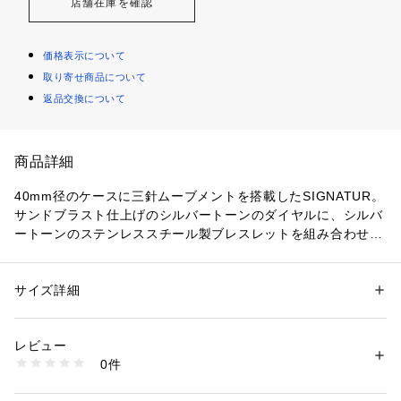
店舗在庫を確認
価格表示について
取り寄せ商品について
返品交換について
商品詳細
40mm径のケースに三針ムーブメントを搭載したSIGNATUR。
サンドブラスト仕上げのシルバートーンのダイヤルに、シルバ
ートーンのステンレススチール製ブレスレットを組み合わせま
した。ウォッチストラップは付け替え可能です。
コレクション名：SIGNATUR
サイズ詳細
性別：
メンズ
ケースサイズ：40MM
カテゴリー：
ファッション
 ＞ 
腕時計・アクセサリー
 ＞ 
腕時計
素材：ステンレススチール/ステンレススチール
ラグ幅：20MM
レビュー
防水： 5気圧
商品番号：
1096400001466 
（モール）
0件
ムーブメント：クォーツ
SKW6912 （ショップ）
表示：アナログ