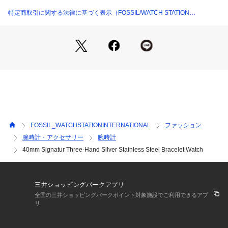
輸入: 正規品
保証：2年間
特定商取引に関する法律に基づく表示（FOSSIL/WATCH STATION
INTERNATIONAL）
【 SKAGEN について 】
1989年に創業したSKAGEN(スカーゲン)は、これまでデンマ
ークのデザインやライフスタイルにインスパイアされた商品を
展開してきました。とくに、デンマークの自然豊かな景色や街
並み、「HYGGE（ヒュッゲ）」という、居心地の良い暮らし
や家族や友人との時間を大切にする習慣など、SKAGENのモノ
づくりにおいてはそれらがいつもインスピレーションの源とな
っています。
FOSSIL_WATCHSTATIONINTERNATIONAL
ファッション
< クオーツ製品の電池について >
腕時計・アクセサリー
腕時計
お買い上げ時に時計にセットされている電池は、動作確認用の
40mm Signatur Three-Hand Silver Stainless Steel Bracelet Watch
モニター電池です。出荷前の保管期間中にも電池は消耗してお
り、ご購入時点で電池が切れている場合がございます。なお、
電池切れは保証の対象外となりますので、あらかじめご了承く
ださい。
三井ショッピングパークアプリ
全国の三井ショッピングパークポイント対象施設でご利用できるアプ
< ご確認ください >
リ
※ご利用のモニター環境や照明の影響により、実際の商品と色
味が異なって見える場合がございます。