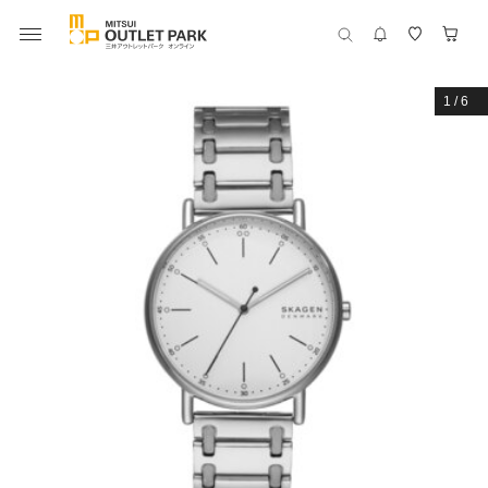
1
/
6