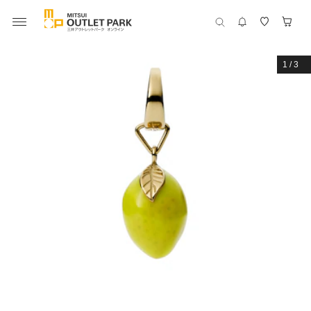
1
/
3