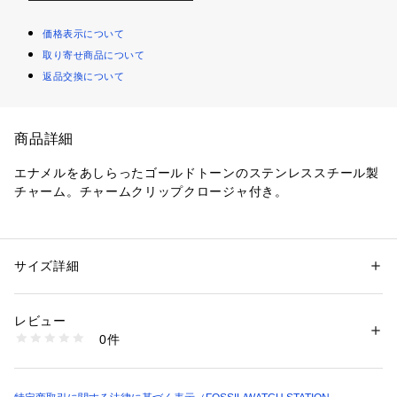
価格表示について
取り寄せ商品について
返品交換について
商品詳細
エナメルをあしらったゴールドトーンのステンレススチール製
チャーム。チャームクリップクロージャ付き。 
※ご覧のモニター環境、照明等により実際の商品と色味が異な
ってみえる場合がございます。
サイズ詳細
性別：
レディース
カテゴリー：
ファッション
 ＞ 
腕時計・アクセサリー
 ＞ 
チャーム
素材：ステンレススチール/エナメル/エポキシ樹脂
レビュー
商品番号：
1096400001490 
（モール）
0件
JF03972710 （ショップ）