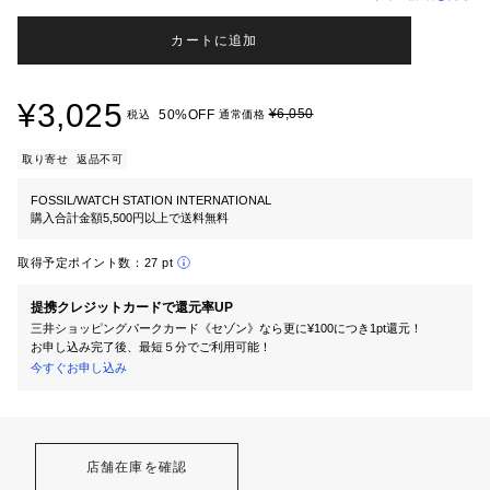
カートに追加
¥3,025
¥6,050
50%OFF
税込
通常価格
取り寄せ
返品不可
FOSSIL/WATCH STATION INTERNATIONAL
購入合計金額5,500円以上で送料無料
取得予定ポイント数：
27 pt
提携クレジットカードで還元率UP
三井ショッピングパークカード《セゾン》なら更に¥100につき1pt還元！
お申し込み完了後、最短５分でご利用可能！
今すぐお申し込み
店舗在庫を確認