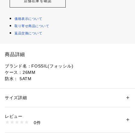
店舗在庫を確認
価格表示について
取り寄せ商品について
返品交換について
商品詳細
ブランド名：FOSSIL(フォッシル)
ケース：26MM
防水： 5ATM
ムーブメント： クォーツ
表示：三針アナログ
保証：2年間
サイズ詳細
性別：
レディース
FOSSIL(フォッシル)について Fossilは1984年に始まった、ア
カテゴリー：
ファッション
 ＞ 
腕時計・アクセサリー
 ＞ 
腕時計
素材：ステンレススチール/ステンレススチール
メリカのウォッチとライフスタイルのブランドです。ヴィンテ
レビュー
ージクラシックデザインをルーツに、古くから続くベストなも
商品番号：
1096400001497 
（モール）
0件
のを現代にアップデートしながら、ハイクオリティなウォッ
BQ3503 （ショップ）
チ、バッグ、レザーグッズを生み出しています。ポータビリテ