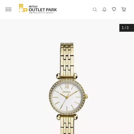
1
/
3