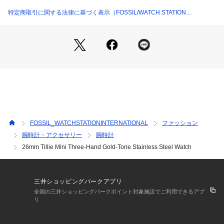
ィを備えた流線型デザインが特徴のバッグ、フレッシュな色調
と素材感を用いたウォッチ、タイムレスなアクセサリーなど、
特定商取引に関する法律に基づく表示（FOSSIL/WATCH STATION
旅心をくすぐる商品が揃います。
INTERNATIONAL）
パッケージは実際の画像と異なる場合がございます。
※外箱は輸送時にキズや凹みなどが生じる場合がございます。
予めご了承ください。 
※ご覧のモニター環境、照明等により実際の商品と色味が異な
ってみえる場合がございます。 
※納品書は、保証書の代わりとなりますので必ず保管いただき
ますようお願いします 。 
FOSSIL_WATCHSTATIONINTERNATIONAL
ファッション
※【充電式でないクオーツ製品の場合】お買い上げいただきま
腕時計・アクセサリー
腕時計
した時計にセットされている電池は、機能や性能に問題がない
26mm Tillie Mini Three-Hand Gold-Tone Stainless Steel Watch
かをチェックするモニター電池となっております。お買い上げ
いただくまでの期間にも電池はある程度消耗するものでご購入
時までに電池がもたない場合もございます。電池切れは保証の
対象外となりますので、予めご了承ください。
三井ショッピングパークアプリ
全国の三井ショッピングパークポイント対象施設でご利用できるアプ
リ