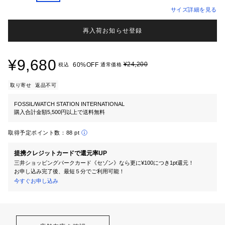
サイズ詳細を見る
再入荷お知らせ登録
¥9,680
¥24,200
60%OFF
税込
通常価格
取り寄せ
返品不可
FOSSIL/WATCH STATION INTERNATIONAL
購入合計金額5,500円以上で送料無料
取得予定ポイント数：
88 pt
提携クレジットカードで還元率UP
三井ショッピングパークカード《セゾン》なら更に¥100につき1pt還元！
お申し込み完了後、最短５分でご利用可能！
今すぐお申し込み