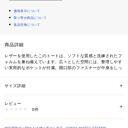
価格表示について
取り寄せ商品について
返品交換について
商品詳細
レザーを使用したこのトートは、ソフトな質感と洗練されたフ
ォルムを兼ね備えています。広々とした空間には、整理しやす
い実用的なポケットが付属。開口部のファスナーが中身をしっ
かり守ります。Fossilのレザー製品は、Leather Working Gro
up（LWG）を通じて責任あるものづくりを支援しています。
サイズ詳細
性別：
レディース
カテゴリー：
バッグ
 ＞ 
トートバッグ
素材：外側：レザー 内側：再生ポリエステル
幅約35.6cm x マチ約14.0cm x 高さ約30.5cm
レビュー
クロージャー：ファスナー
商品番号：
1096400001525 
（モール）
0件
ハンドル/ストラップ：ショルダーストラップ x 2
SHB2815628 （ショップ）
外側のディテール：バックスライドポケット x 1
内側のディテール：ファスナーポケット x 1, ペンホルダー x
 2, クレジットカード入れ x 3, スライドポケット x 4