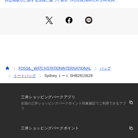
特定商取引に関する法律に基づく表示（FOSSIL/WATCH STATION
※ご覧のモニター環境、照明等により実際の商品と色味が異な
INTERNATIONAL）
ってみえる場合がございます。
FOSSIL_WATCHSTATIONINTERNATIONAL
バッグ
トートバッグ
Sydney トート SHB2815628
三井ショッピングパークアプリ
全国の三井ショッピングパークポイント対象施設でご利用できるアプ
リ
三井ショッピングパークポイント