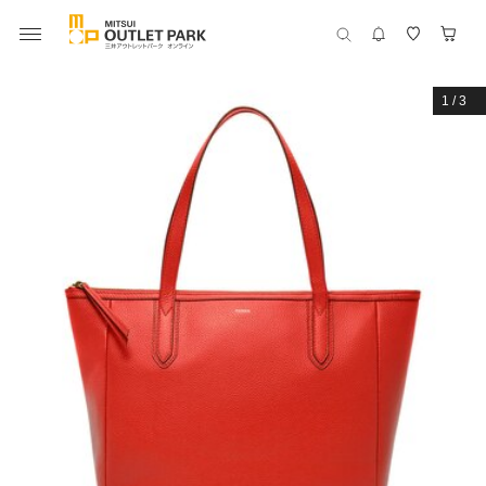
1
/
3