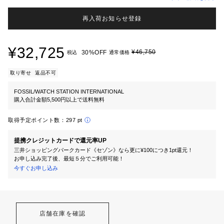
再入荷お知らせ登録
¥32,725
¥46,750
30%OFF
税込
通常価格
取り寄せ
返品不可
FOSSIL/WATCH STATION INTERNATIONAL
購入合計金額5,500円以上で送料無料
取得予定ポイント数：
297 pt
提携クレジットカードで還元率UP
三井ショッピングパークカード《セゾン》なら更に¥100につき1pt還元！
お申し込み完了後、最短５分でご利用可能！
今すぐお申し込み
店舗在庫を確認