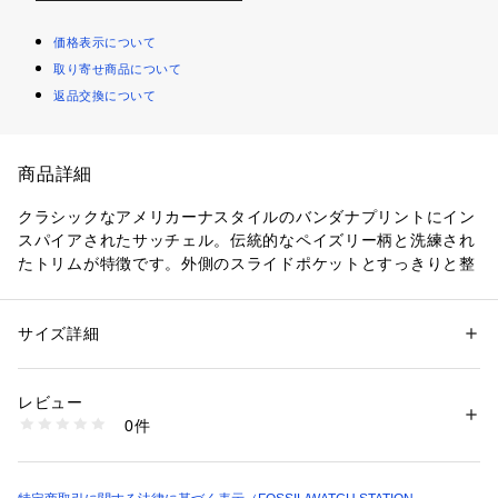
価格表示について
取り寄せ商品について
返品交換について
商品詳細
クラシックなアメリカーナスタイルのバンダナプリントにイン
スパイアされたサッチェル。伝統的なペイズリー柄と洗練され
たトリムが特徴です。外側のスライドポケットとすっきりと整
理しやすい内側が、スタイルと実用性の見事なバランスを表現
しています。
サイズ詳細
性別：
レディース
カテゴリー：
バッグ
 ＞ 
ハンドバッグ
素材：外側：プリントポリウレタン 内側：再生ポリエステル
幅約25.4cm x マチ約14.0cm x 高さ約20.3cm
レビュー
クロージャー：ファスナー
商品番号：
1096400001527 
（モール）
0件
ハンドル/ストラップ：調節・取り外し可能なクロスボディス
SHB2921565 （ショップ）
トラップ x 1, ハンドル x 2
外側のディテール：バックスライドポケット x 1
内側のディテール：ファスナーポケット x 1, スライドポケッ