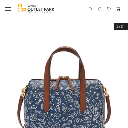
1
/
3