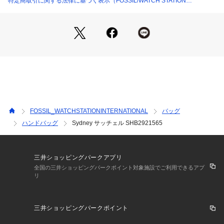
特定商取引に関する法律に基づく表示（FOSSIL/WATCH STATION
ト x 2
INTERNATIONAL）
※ご覧のモニター環境、照明等により実際の商品と色味が異な
ってみえる場合がございます。
FOSSIL_WATCHSTATIONINTERNATIONAL
バッグ
ハンドバッグ
Sydney サッチェル SHB2921565
三井ショッピングパークアプリ
全国の三井ショッピングパークポイント対象施設でご利用できるアプ
リ
三井ショッピングパークポイント