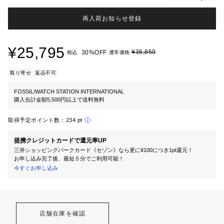
再入荷お知らせ登録
¥25,795
¥36,850
30%OFF
税込
通常価格
取り寄せ
返品不可
FOSSIL/WATCH STATION INTERNATIONAL
購入合計金額5,500円以上で送料無料
取得予定ポイント数：
234 pt
提携クレジットカードで還元率UP
三井ショッピングパークカード《セゾン》なら更に¥100につき1pt還元！
お申し込み完了後、最短５分でご利用可能！
今すぐお申し込み
店舗在庫を確認