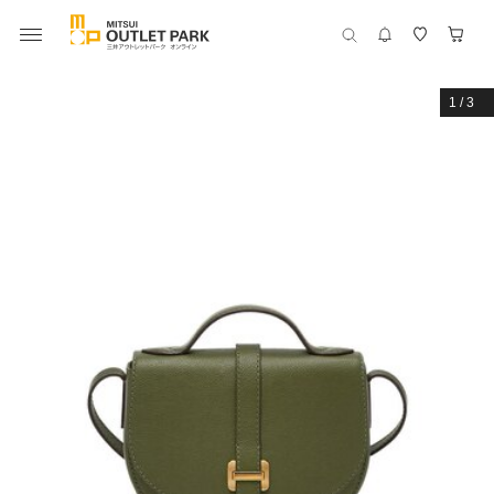
1
/
3