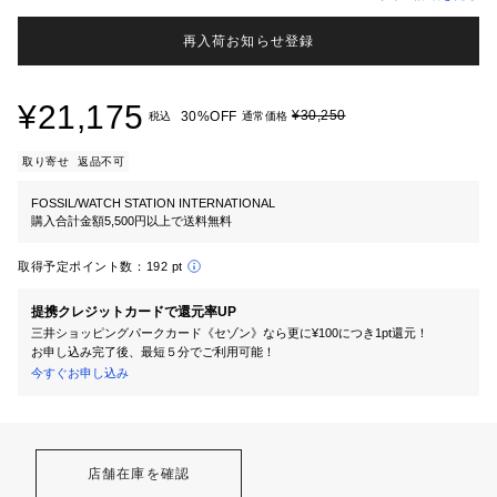
再入荷お知らせ登録
¥21,175
¥30,250
30%OFF
税込
通常価格
取り寄せ
返品不可
FOSSIL/WATCH STATION INTERNATIONAL
購入合計金額5,500円以上で送料無料
取得予定ポイント数：
192 pt
提携クレジットカードで還元率UP
三井ショッピングパークカード《セゾン》なら更に¥100につき1pt還元！
お申し込み完了後、最短５分でご利用可能！
今すぐお申し込み
店舗在庫を確認