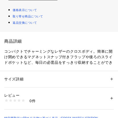
価格表示について
取り寄せ商品について
返品交換について
商品詳細
コンパクトでチャーミングなレザーのクロスボディ。簡単に開
け閉めできるマグネットスナップ付きフラップや後ろのスライ
ドポケットなど、毎日の必需品をすっきり収納することができ
ます。Fossilのレザー製品は、Leather Working Group（LW
G）を通じて責任あるものづくりを支援しています。
サイズ詳細
性別：
レディース
カテゴリー：
バッグ
 ＞ 
ショルダーバッグ
素材：外側：レザー 内側：再生ポリエステル
幅約18.4cm x マチ約6.4cm x 高さ約15.2cm
レビュー
クロージャー：フラップ, マグネットホック
商品番号：
1096400001535 
（モール）
0件
ハンドル/ストラップ：調節可能なクロスボディストラップ x
SHB3264386 （ショップ）
 1, トップハンドル x 1
外側のディテール：バックスライドポケット x 1, フラップ下 - 
スライドポケット x 1