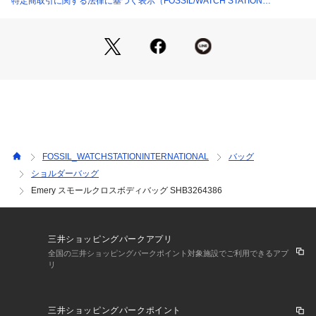
特定商取引に関する法律に基づく表示（FOSSIL/WATCH STATION
内側のディテール：ファスナーポケット x 1
INTERNATIONAL）
※ご覧のモニター環境、照明等により実際の商品と色味が異な
ってみえる場合がございます。
FOSSIL_WATCHSTATIONINTERNATIONAL
バッグ
ショルダーバッグ
Emery スモールクロスボディバッグ SHB3264386
三井ショッピングパークアプリ
全国の三井ショッピングパークポイント対象施設でご利用できるアプ
リ
三井ショッピングパークポイント