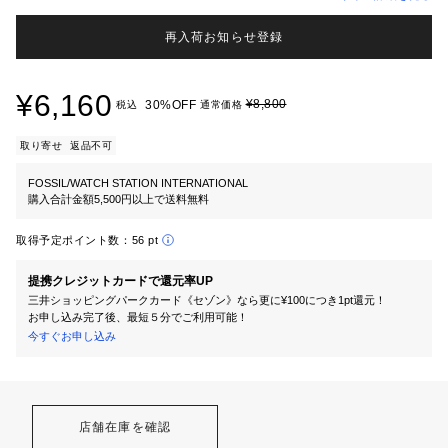
再入荷お知らせ登録
¥6,160
¥8,800
30%OFF
税込
通常価格
取り寄せ
返品不可
FOSSIL/WATCH STATION INTERNATIONAL
購入合計金額5,500円以上で送料無料
取得予定ポイント数：
56 pt
提携クレジットカードで還元率UP
三井ショッピングパークカード《セゾン》なら更に¥100につき1pt還元！
お申し込み完了後、最短５分でご利用可能！
今すぐお申し込み
店舗在庫を確認