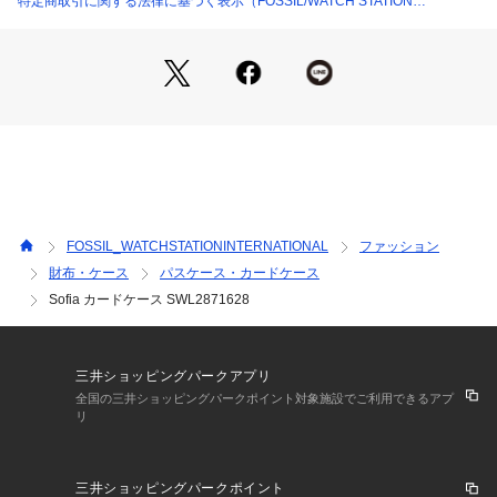
特定商取引に関する法律に基づく表示（FOSSIL/WATCH STATION
ってみえる場合がございます。
INTERNATIONAL）
FOSSIL_WATCHSTATIONINTERNATIONAL
ファッション
財布・ケース
パスケース・カードケース
Sofia カードケース SWL2871628
三井ショッピングパークアプリ
全国の三井ショッピングパークポイント対象施設でご利用できるアプ
リ
三井ショッピングパークポイント