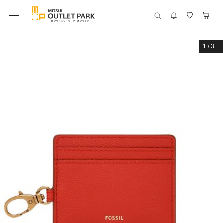
1
/
3