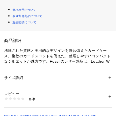
価格表示について
取り寄せ商品について
返品交換について
商品詳細
洗練された質感と実用的なデザインを兼ね備えたカードケー
ス。複数のカードスロットを備えた、整理しやすいコンパクト
なシルエットが魅力です。Fossilのレザー製品は、Leather W
orking Group（LWG）を通じて責任あるものづくりを支援し
ています。
サイズ詳細
性別：
レディース
カテゴリー：
ファッション
 ＞ 
財布・ケース
 ＞ 
パスケース・カードケース
素材：外側：レザー 内側：再生ポリエステル
横約10.2cm x マチ約0.6cm x 縦約8.0cm
レビュー
クロージャー：カニカン
商品番号：
1096400001550 
（モール）
0件
外側ディテール：身分証明書用ウィンドウ x 1, クレジットカ
SWL2871628 （ショップ）
ード入れ x 3
内側ディテール：スライドポケット x 1
※ご覧のモニター環境、照明等により実際の商品と色味が異な