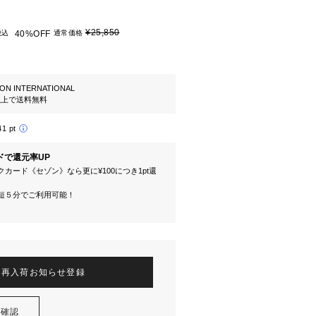
¥25,850
税込
40%OFF
通常価格
ION INTERNATIONAL
円以上で送料無料
41 pt
ドで還元率UP
カード《セゾン》なら更に¥100につき1pt還
短５分でご利用可能！
再入荷お知らせ登録
を確認