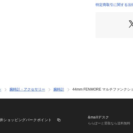
表示：三針アナロ
特定商取引に関する法律に基
保証：2年間
INTERNATIONAL）
FOSSIL(フォッシ
た、アメリカのウ
す。ヴィンテージ
から続くベストな
ハイクオリティな
み出しています。
ンが特徴のバッグ
ウォッチ、タイム
ぐる商品が揃いま
パッケージは実際
ン
腕時計・アクセサリー
腕時計
44mm FENMORE マルチファンク
※外箱は輸送時に
ます。予めご了承く
※ご覧のモニター
が異なってみえる
※納品書は、保証
&mallデスク
井ショッピングパークポイント
ただきますようお願
ららぽーと受取なら送料無料
※お買い上げいた