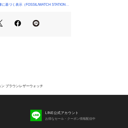
グ
づく表示（FOSSIL/WATCH STATION
ル)について Fossilは1984年に始まっ
ォッチとライフスタイルのブランドで
クラシックデザインをルーツに、古く
ものを現代にアップデートしながら、
ウォッチ、バッグ、レザーグッズを生
ポータビリティを備えた流線型デザイ
、フレッシュな色調と素材感を用いた
レスなアクセサリーなど、旅心をくす
す。
の画像と異なる場合がございます。
ション ブラウンレザーウォッチ
キズや凹みなどが生じる場合がござい
ださい。 
環境、照明等により実際の商品と色味
場合がございます。 
書の代わりとなりますので必ず保管い
LINE公式アカウント
いします 。 
お得なセール・クーポン情報配信中
だくまでの期間にも電池はある程度消