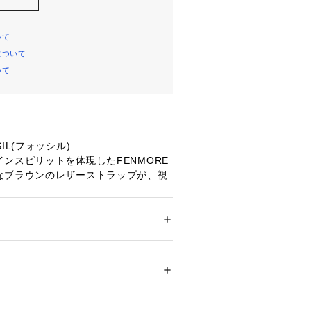
いて
について
いて
IL(フォッシル)
ンスピリットを体現したFENMORE
なブラウンのレザーストラップが、視
インデックスを備えたクリームカラー
を引き立てます。44mm径のステンレ
ンドケースは、タフな機能性と洗練さ
和したデザイン。信頼性の高いクォー
ション
 ＞ 
腕時計・アクセサリー
 ＞ 
腕時計
チール/レザー
ントを搭載した、デイリーに活躍する
。
01585 
（モール）
プ）
ォーツ