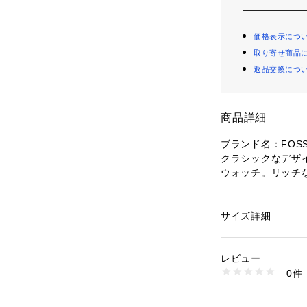
価格表示につ
取り寄せ商品
返品交換につ
商品詳細
ブランド名：FOSS
クラシックなデザイ
ウォッチ。リッチ
認性の高い際立つ
のサテンダイヤル
ススチール製ラウ
サイズ詳細
性別：
メンズ
れたスタイルが調
カテゴリー：
ファッ
素材：ステンレスス
ツ多機能ムーブメ
レビュー
タイムピースです
商品番号：
10964000
0件
ケース：44MM
BQM2363 （ショッ
防水： 5ATM
ムーブメント： ク