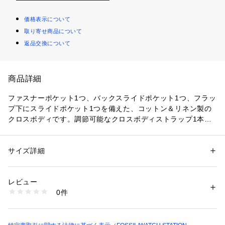
価格表示について
取り寄せ商品について
返品交換について
商品詳細
ファスナーポケット1つ、バックスライドポケット1つ、フラッ
プ下にスライドポケット1つを備えた、コットン＆リネン製の
クロスボディです。調節可能なクロスボディストラップ1本が
付いています。
コレクション名：EMERY
サイズ詳細
性別：
レディース
コットン＆リネン、クロスボディ
カテゴリー：
バッグ
 ＞ 
バックパック・リュック
素材：表地：ファブリック　裏地：再生ポリエステル
幅約22.9cm x マチ約7.7cm x 高さ約20.4cm
レビュー
調節可能なクロスボディストラップ x 1
商品番号：
1096400001666 
（モール）
0件
外側のディテール：バックスライドポケット（フラップ下） x
SHB3183101 （ショップ）
 1 - スライドポケット x 1
輸入: 正規品