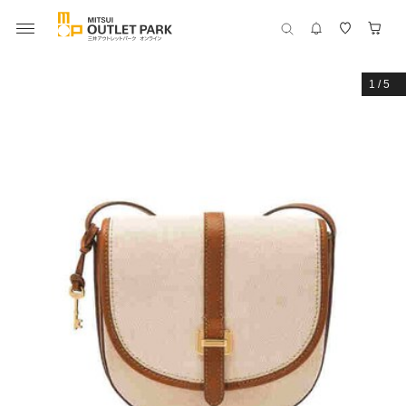
1
/
5