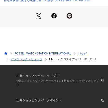
特定商取引に関する法律に基づく表示（FOSSIL/WATCH STATION
【 FOSSIL について 】
INTERNATIONAL）
FOSSIL（フォッシル）は、創造性と独創性にインスパイアさ
れた世界有数のライフスタイルアクセサリーブランドです。時
代を超えて愛されるレザーグッズ、ジュエリー、ウォッチを創
造しています。すべての活動において、私たちはMake Time F
or Good（善き時を創る）ことに努め、人々や地域社会にポジ
ティブな変化をもたらすよう取り組んでいます。
※ご利用のモニター環境や照明の影響により、実際の商品と色
味が異なって見える場合がございます。
FOSSIL_WATCHSTATIONINTERNATIONAL
バッグ
バックパック・リュック
EMERY クロスボディ SHB3183101
三井ショッピングパークアプリ
全国の三井ショッピングパークポイント対象施設でご利用できるアプ
リ
三井ショッピングパークポイント