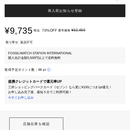
再入荷お知らせ登録
¥9,735
¥32,450
70%OFF
税込
通常価格
取り寄せ
返品不可
FOSSIL/WATCH STATION INTERNATIONAL
購入合計金額5,500円以上で送料無料
取得予定ポイント数：
88 pt
提携クレジットカードで還元率UP
三井ショッピングパークカード《セゾン》なら更に¥100につき1pt還元！
お申し込み完了後、最短５分でご利用可能！
今すぐお申し込み
店舗在庫を確認