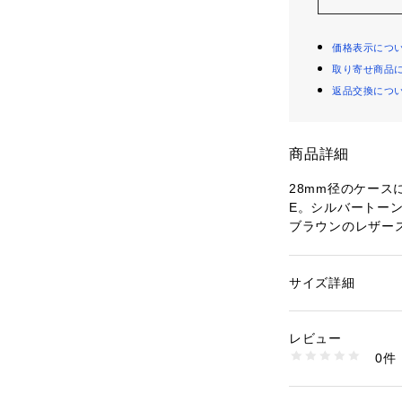
価格表示につ
取り寄せ商品
返品交換につ
商品詳細
28mm径のケース
E。シルバートー
ブラウンのレザース
silのレザー製品は、L
通じて責任あるも
サイズ詳細
性別：
レディース
コレクション名：CA
カテゴリー：
ファッ
素材：ステンレススチール
ケースサイズ：28
レビュー
ラグ幅：12MM
商品番号：
10964000
0件
防水： 5気圧
ES5297 （ショップ
ムーブメント：ク
表示：アナログ