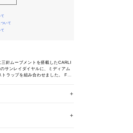
いて
について
いて
に三針ムーブメントを搭載したCARLI
ンのサンレイダイヤルに、ミディアム
トラップを組み合わせました。 Fos
eather Working Group（LWG）を
のづくりを支援しています。
RLIE
ション
 ＞ 
腕時計・アクセサリー
 ＞ 
腕時計
 / LiteHideレザー
MM
01731 
（モール）
）
ォーツ