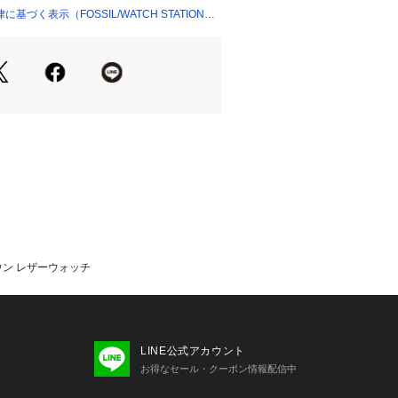
づく表示（FOSSIL/WATCH STATION
て 】
ッシル）は、創造性と独創性にインスパ
数のライフスタイルアクセサリーブラ
超えて愛されるレザーグッズ、ジュエ
創造しています。すべての活動におい
Time For Good（善き時を創る）こ
地域社会にポジティブな変化をもたら
います。
ー環境や照明の影響により、実際の商
て見える場合がございます。
ラウン レザーウォッチ
LINE公式アカウント
お得なセール・クーポン情報配信中