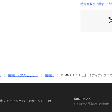
輸入: 正規品
特定商取引に関する法律に基
保証：2年間
INTERNATIONAL）
【 FOSSIL につい
FOSSIL（フォ
イアされた世界有
ンドです。時代を
リー、ウォッチを
て、私たちはMake 
とに努め、人々や
すよう取り組んで
※ご利用のモニタ
品と色味が異なっ
ン
腕時計・アクセサリー
腕時計
28MM CARLIE 三針 ミディアムブ
&mallデスク
井ショッピングパークポイント
ららぽーと受取なら送料無料