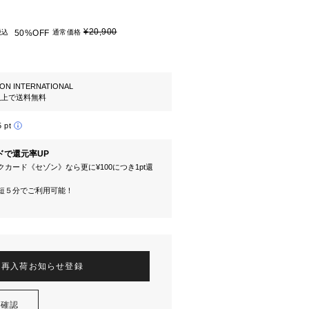
¥20,900
税込
50%OFF
通常価格
ION INTERNATIONAL
円以上で送料無料
5 pt
ドで還元率UP
カード《セゾン》なら更に¥100につき1pt還
短５分でご利用可能！
再入荷お知らせ登録
を確認