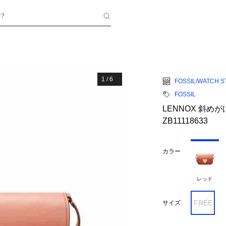
？
1
/
6
FOSSIL/WATCH S
FOSSIL
LENNOX 斜め
ZB11118633
カラー
レッド
FREE
サイズ