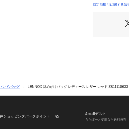
コレクション名：L
特定商取引に関する法律に基
レザー、スモール
INTERNATIONAL）
幅約20.4cm x マチ
調節可能なクロスボ
内側のディテール：
ポケット x 1、ク
輸入: 正規品
【 FOSSIL につい
FOSSIL（フォ
イアされた世界有
ンドです。時代を
リー、ウォッチを
て、私たちはMake 
ハンドバッグ
LENNOX 斜めがけバッグ レディース レザー レッド ZB11118633
とに努め、人々や
すよう取り組んで
※ご利用のモニタ
品と色味が異なっ
&mallデスク
井ショッピングパークポイント
ららぽーと受取なら送料無料