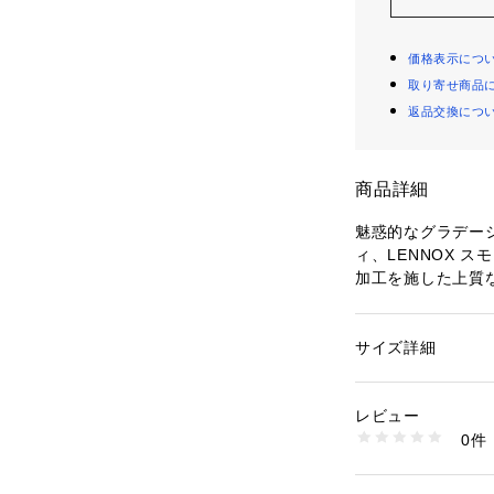
価格表示につ
取り寄せ商品
返品交換につ
商品詳細
魅惑的なグラデー
ィ、LENNOX 
加工を施した上質
な雰囲気に仕上げ
にスタイリング。
ポケット、クレジ
サイズ詳細
性別：
レディース
して収納できます
カテゴリー：
バッグ
素材：表地：レザー
ート型の留め具が
レビュー
シーンにも活躍する
商品番号：
10964000
0件
ilのレザー製品は、Le
ZB11118633 （シ
通じて責任あるも