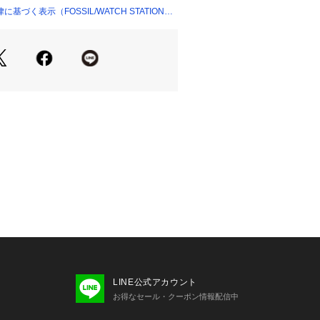
ENNOX
づく表示（FOSSIL/WATCH STATION
 フラップクロスボディ
約5.8cm x 高さ約17.2cm
ディストラップ x 1
スライドポケット x 1、ファスナー
レジットカード入れ x 3
て 】
ッシル）は、創造性と独創性にインスパ
数のライフスタイルアクセサリーブラ
超えて愛されるレザーグッズ、ジュエ
創造しています。すべての活動におい
Time For Good（善き時を創る）こ
地域社会にポジティブな変化をもたら
います。
ー環境や照明の影響により、実際の商
て見える場合がございます。
LINE公式アカウント
お得なセール・クーポン情報配信中