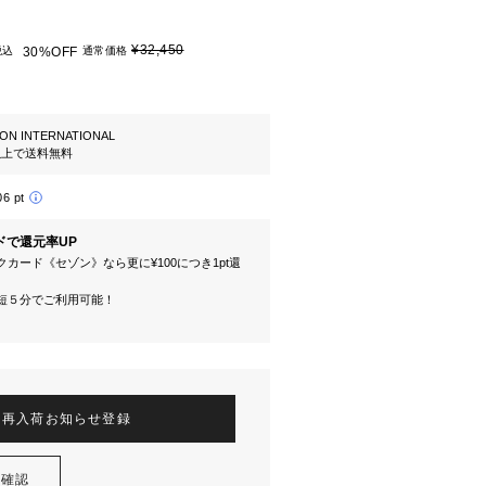
¥32,450
税込
30%OFF
通常価格
ION INTERNATIONAL
円以上で送料無料
06 pt
ドで還元率UP
カード《セゾン》なら更に¥100につき1pt還
短５分でご利用可能！
再入荷お知らせ登録
を確認