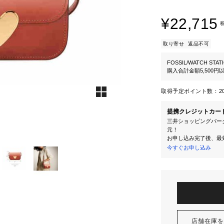
¥22,715
取り寄せ
返品不可
FOSSIL/WATCH STAT
購入合計金額5,500
取得予定ポイント数：
2
提携クレジットカー
三井ショッピングパーク
元！
お申し込み完了後、最
今すぐお申し込み
店舗在庫