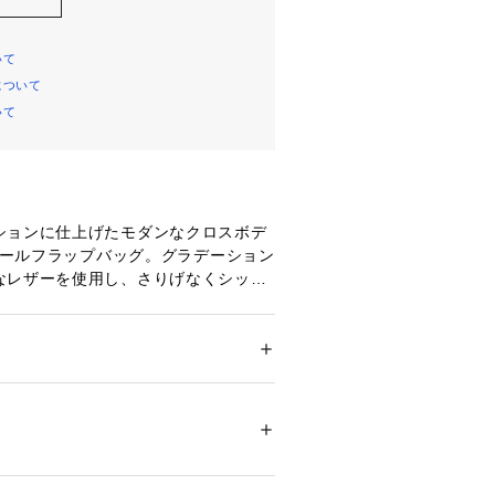
いて
について
いて
ションに仕上げたモダンなクロスボデ
スモールフラップバッグ。グラデーション
なレザーを使用し、さりげなくシック
ました。調節可能なストラップで自由
内側はファスナーポケット、スライド
ットカード入れを備え、必需品を整理
。ゴールドトーンのメタルパーツとハ
 ＞ 
ハンドバッグ
　裏地：ファブリック
ワンランク上のルックを演出。どんな
、使い勝手のよいバッグです。Foss
01765 
（モール）
ather Working Group（LWG）を
ョップ）
のづくりを支援しています。