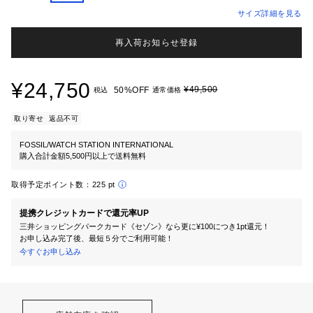
サイズ詳細を見る
再入荷お知らせ登録
¥24,750
¥49,500
50%OFF
税込
通常価格
取り寄せ
返品不可
FOSSIL/WATCH STATION INTERNATIONAL
購入合計金額5,500円以上で送料無料
取得予定ポイント数：
225 pt
提携クレジットカードで還元率UP
三井ショッピングパークカード《セゾン》なら更に¥100につき1pt還元！
お申し込み完了後、最短５分でご利用可能！
今すぐお申し込み