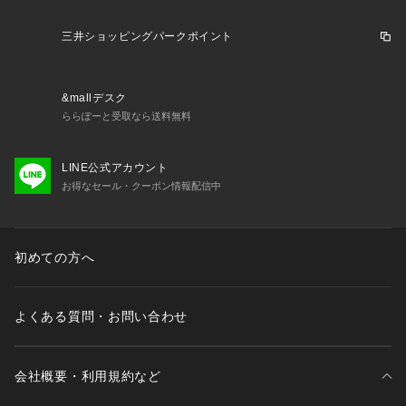
※納品書は保証書の代わりとなりますので、大切に保管してい
ただきますようお願いいたします。
三井ショッピングパークポイント
※商品タグに記載している価格につきまして、旧価格のものが
混在している場合がございます。それにより、商品に表示され
ている価格と異なるタグが付いている場合がございますが、正
&mallデスク
しい販売価格はご注文時に画面に表示された価格となります。
ららぽーと受取なら送料無料
ご了承下さいますよう、お願い申し上げます。
LINE公式アカウント
お得なセール・クーポン情報配信中
初めての方へ
よくある質問・お問い合わせ
会社概要・利用規約など