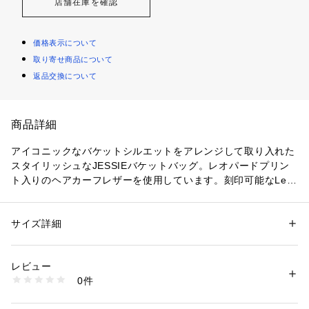
店舗在庫を確認
価格表示について
取り寄せ商品について
返品交換について
商品詳細
アイコニックなバケットシルエットをアレンジして取り入れた
スタイリッシュなJESSIEバケットバッグ。レオパードプリン
ト入りのヘアカーフレザーを使用しています。刻印可能なLeg
acy Charmやさりげないローレットの質感が特徴のリベットな
ど、シグネチャーのデザイン要素がワンランク上のスタイルを
演出する、普段使いに最適なアイテムです。取り外し可能なレ
サイズ詳細
性別：
レディース
ザーストラップ付きで、トップハンドルバッグとしてもクロス
カテゴリー：
バッグ
 ＞ 
ショルダーバッグ
素材：表地：ヘアカーフ　裏地：ポリウレタン
ボディバッグとしてもお使いいただけます。Fossilのレザー製
レビュー
品は、Leather Working Group（LWG）を通じて責任あるも
商品番号：
1096400001792 
（モール）
0件
のづくりを支援しています。
ZB11102234 （ショップ）