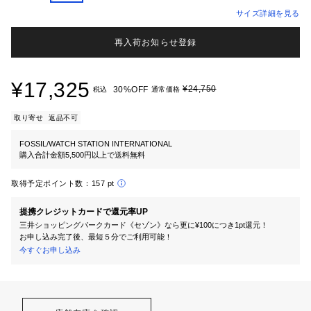
サイズ詳細を見る
再入荷お知らせ登録
¥17,325
¥24,750
30%OFF
税込
通常価格
取り寄せ
返品不可
FOSSIL/WATCH STATION INTERNATIONAL
購入合計金額5,500円以上で送料無料
取得予定ポイント数：
157 pt
提携クレジットカードで還元率UP
三井ショッピングパークカード《セゾン》なら更に¥100につき1pt還元！
お申し込み完了後、最短５分でご利用可能！
今すぐお申し込み