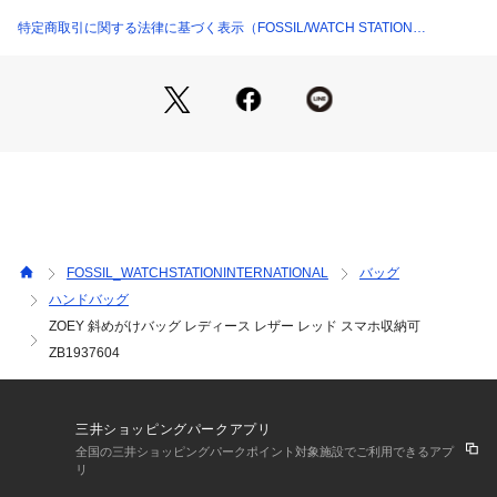
レザー、スモール フラップクロスボディ
幅約19.7cm x 厚さ約3.9cm x 高さ約11.5cm
特定商取引に関する法律に基づく表示（FOSSIL/WATCH STATION
調節可能なクロスボディストラップ x 1
INTERNATIONAL）
外側のディテール：バックスライドポケット x 1
輸入: 正規品
【 FOSSIL について 】
FOSSIL（フォッシル）は、創造性と独創性にインスパイアさ
れた世界有数のライフスタイルアクセサリーブランドです。時
代を超えて愛されるレザーグッズ、ジュエリー、ウォッチを創
造しています。すべての活動において、私たちはMake Time F
or Good（善き時を創る）ことに努め、人々や地域社会にポジ
FOSSIL_WATCHSTATIONINTERNATIONAL
バッグ
ティブな変化をもたらすよう取り組んでいます。
ハンドバッグ
ZOEY 斜めがけバッグ レディース レザー レッド スマホ収納可
< ご確認ください >
※パッケージは実際の画像と異なる場合がございます。
ZB1937604
※外箱には、輸送時にキズや凹みが生じる場合がございます。
あらかじめご了承ください。
※ご利用のモニター環境や照明の影響により、実際の商品と色
三井ショッピングパークアプリ
味が異なって見える場合がございます。
全国の三井ショッピングパークポイント対象施設でご利用できるアプ
※納品書は保証書の代わりとなりますので、大切に保管してい
リ
ただきますようお願いいたします。