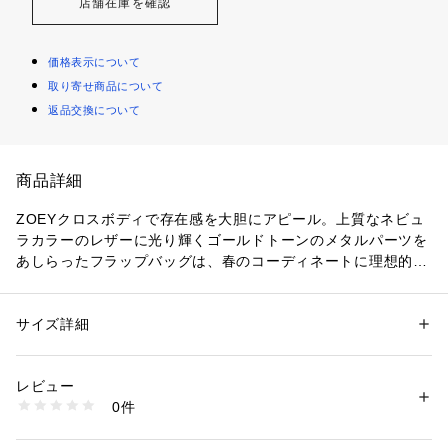
店舗在庫を確認
価格表示について
取り寄せ商品について
返品交換について
商品詳細
ZOEYクロスボディで存在感を大胆にアピール。上質なネビュ
ラカラーのレザーに光り輝くゴールドトーンのメタルパーツを
あしらったフラップバッグは、春のコーディネートに理想的な
アイテムです。使い勝手のよい調節可能なストラップ、よく使
うアイテムをさっと出し入れできるバックのスライドポケット
を備え、内側にクレジットカード入れと整理しやすいファスナ
サイズ詳細
性別：
レディース
ーポケットが付いています。昼夜を問わず活躍する魅力的なク
カテゴリー：
バッグ
 ＞ 
ハンドバッグ
素材：表地：レザー　裏地：コットン100%
ロスボディです。Fossilのレザー製品は、Leather Working Gr
レビュー
oup（LWG）を通じて責任あるものづくりを支援しています。
商品番号：
1096400001799 
（モール）
0件
ZB1937604 （ショップ）
コレクション名：ZOEY