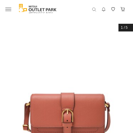
1
/
5