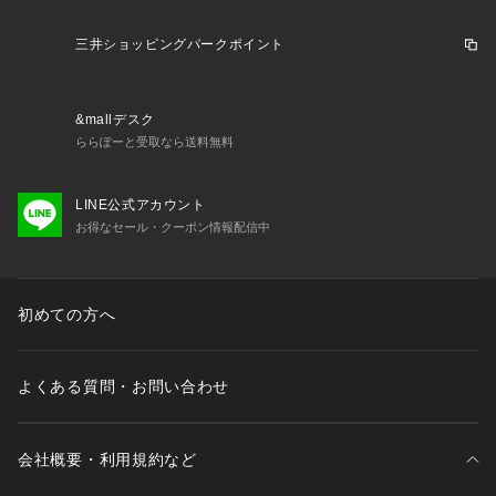
※商品タグに記載している価格につきまして、旧価格のものが
混在している場合がございます。それにより、商品に表示され
三井ショッピングパークポイント
ている価格と異なるタグが付いている場合がございますが、正
しい販売価格はご注文時に画面に表示された価格となります。
ご了承下さいますよう、お願い申し上げます。
&mallデスク
ららぽーと受取なら送料無料
LINE公式アカウント
お得なセール・クーポン情報配信中
初めての方へ
よくある質問・お問い合わせ
会社概要・利用規約など