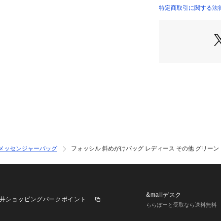
特定商取引に関する法律に基
INTERNATIONAL）
メッセンジャーバッグ
フォッシル 斜めがけバッグ レディース その他 グリーン ス
&mallデスク
井ショッピングパークポイント
ららぽーと受取なら送料無料