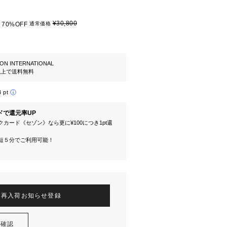
¥30,800
70%OFF
通常価格
ION INTERNATIONAL
円以上で送料無料
4 pt
ドで還元率UP
カード《セゾン》なら更に¥100につき1pt還
短５分でご利用可能！
再入荷お知らせ登録
を確認