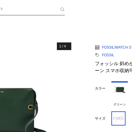
？
1
/
4
FOSSIL/WATCH S
FOSSIL
フォッシル 斜め
ーン スマホ収納可 
カラー
グリーン
FREE
サイズ