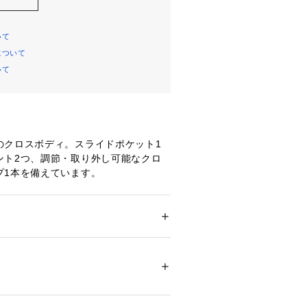
いて
について
いて
のクロスボディ。スライドポケット1
ント2つ、調節・取り外し可能なクロ
プ1本を備えています。
：
スライドポケット x 1、コンパート
 ＞ 
メッセンジャーバッグ
クタス 裏地：100% REPREVE Recycl
ァスナー
環境、照明等により実際の商品と色味
01854 
（モール）
ップ）
場合がございます。