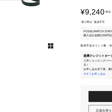
¥9,240
税込
取り寄せ
返品不可
FOSSIL/WATCH STAT
購入合計金額5,500
取得予定ポイント数：
8
提携クレジットカー
三井ショッピングパーク
元！
お申し込み完了後、最
今すぐお申し込み
店舗在庫