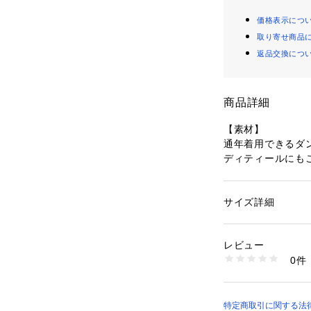
価格表示につ
取り寄せ商品
返品交換につ
商品詳細
【素材】
通年着用できるダ
【デザイン】
ダンボール素材の
サイズ詳細
性別：
メンズ
ある一着。スポー
カテゴリー：
ファッ
素材：表地：ポリエス
つも、キレイめな
88% ポリエステル1
レビュー
生産国：中国
0件
商品番号：
10967000
03440930103 （
【コーディネート
ジョガーパンツな
なしですが、ブル
特定商取引に関する法律