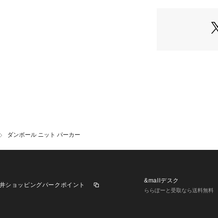
イトアウターとし
ダンボール ニット パーカー
&mallデスク
井ショッピングパークポイント
ららぽーと受取なら送料無料