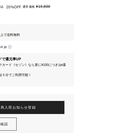
¥19,800
税込
20%OFF
通常価格
円以上で送料無料
44 pt
ドで還元率UP
カード《セゾン》なら更に¥100につき1pt還
短５分でご利用可能！
再入荷お知らせ登録
を確認