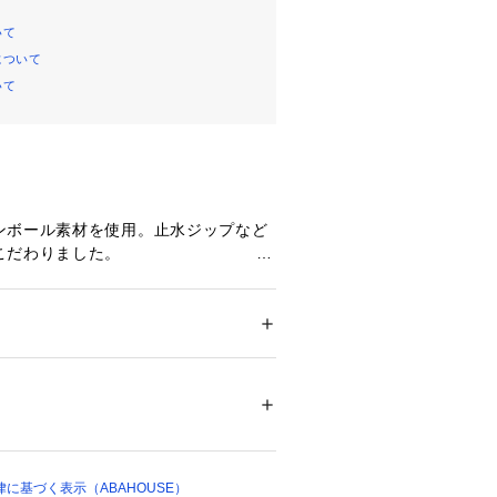
いて
について
いて
ンボール素材を使用。止水ジップなど
ディティールにもこだわりました。                                            
表面の見え方に変化をつけた存在感の
ティなーデザイン・付属を取り入れつ
ション
 ＞ 
トップス
 ＞ 
パーカー
テル94% ポリウレタン6% 別布：ナイロン
スタイルにミックス出来るよう、すっ
2%
きりした細身シルエットに仕上げています。                                      
04345 
（モール）
ショップ）
】
どスポーティーな合わせに活躍間違い
ゾンライクな見え方なので、秋口のラ
に基づく表示（ABAHOUSE）