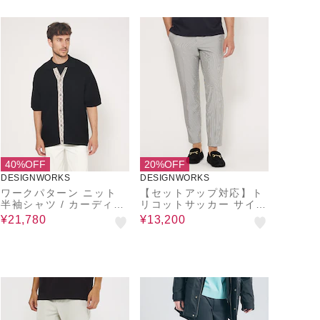
40%OFF
20%OFF
DESIGNWORKS
DESIGNWORKS
ワークパターン ニット
【セットアップ対応】ト
半袖シャツ / カーディガ
リコットサッカー サイド
ン
ゴム スラックス
¥21,780
¥13,200