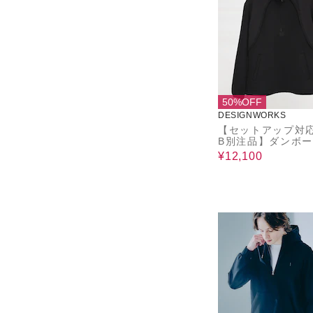
50%OFF
DESIGNWORKS
【セットアップ対応
B別注品】ダンボー
ーフジップ アノラ
¥12,100