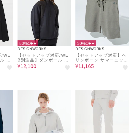
50%OFF
30%OFF
DESIGNWORKS
DESIGNWORKS
/WE
【セットアップ対応/WE
【セットアップ対応】ヘ
ル ハ
B別注品】ダンボール ハ
リンボーン サマーニット
ック
ーフジップ アノラック
ショートパンツ
¥12,100
¥11,165