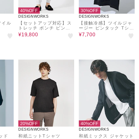
40%OFF
30%OFF
DESIGNWORKS
DESIGNWORKS
ツイル
【セットアップ対応】ス
【接触冷感】ツイルジャ
トレッチ ポンチ ピンタ
ージー ピンタック Tシャ
ック ジョグパンツ
ツ
¥19,800
¥7,700
20%OFF
40%OFF
DESIGNWORKS
DESIGNWORKS
ッド
和紙ニットTシャツ
和紙ミックス ジャケット