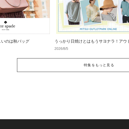
しいのは秋バッグ
うっかり日焼けとはもうサヨナラ！アウ
で見つけるUV対策ウェア
2026/8/5
特集をもっと見る