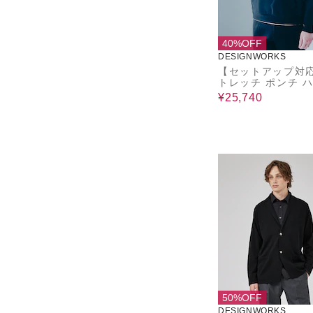
40%OFF
DESIGNWORKS
【セットアップ対
トレッチ ポンチ 
ジップ パーカー
¥25,740
50%OFF
DESIGNWORKS