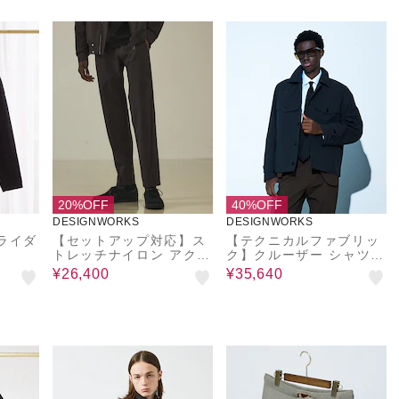
20%OFF
40%OFF
DESIGNWORKS
DESIGNWORKS
ライダ
【セットアップ対応】ス
【テクニカルファブリッ
トレッチナイロン アクテ
ク】クルーザー シャツ
ィブパンツ
ジャケット
¥26,400
¥35,640