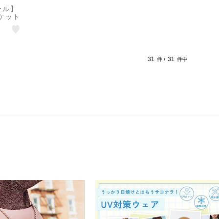
ール】
ケット
31
31
件 /
件中