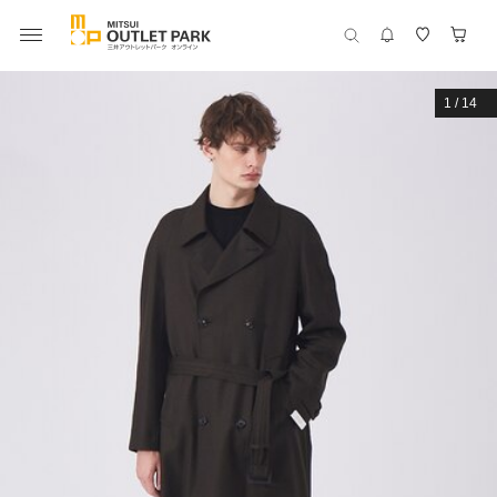
1
/
14