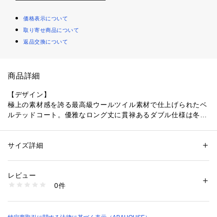
価格表示について
取り寄せ商品について
返品交換について
商品詳細
【デザイン】
極上の素材感を誇る最高級ウールツイル素材で仕上げられたベ
ルテッドコート。優雅なロング丈に貫禄あるダブル仕様は冬の
装いをエレガントに演出します。
【素材】
サイズ詳細
性別：
メンズ
ヴィンテージを彷彿とさせる目のしっかりと詰まったクラシカ
カテゴリー：
ファッション
 ＞ 
アウター
 ＞ 
チェスターコート
素材：毛100%
ルな風合いのウールツイル素材を使用。
生産国：イタリア
レビュー
商品番号：
1096700004523 
（モール）
0件
【コーディネート】
03412000010 （ショップ）
あらゆる冬場の着回しに活躍する為、綺麗目カジュアルからビ
ジネスまでお勧めです。