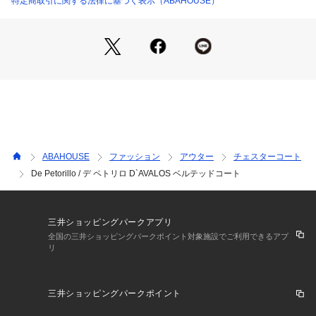
特定商取引に関する法律に基づく表示（ABAHOUSE）
【De Petrillo/デ ペトリロ】
Benedetto De Petrillo が、2006年にナポリのフラッタマジョ
ーレに設立した新鋭ファクトリーブランドで、 同氏はナポリ
の老舗サルト、アントニオ・ピニョッラで職人として従事し、
その後新しい自分自身の理想を求め、独自のブランドを立ち上
げました。パターンから丸縫いまでこなせる彼は、ナポリの
様々な下請け工房で試作を重ねましたが納得がいかず、やがて
自らの工房でサルトで培ったテーラリングの技術をうまく既製
服の世界に落とし込んでいます。
ABAHOUSE
ファッション
アウター
チェスターコート
De Petorillo / デ ペトリロ D`AVALOS ベルテッドコート
三井ショッピングパークアプリ
全国の三井ショッピングパークポイント対象施設でご利用できるアプ
リ
三井ショッピングパークポイント