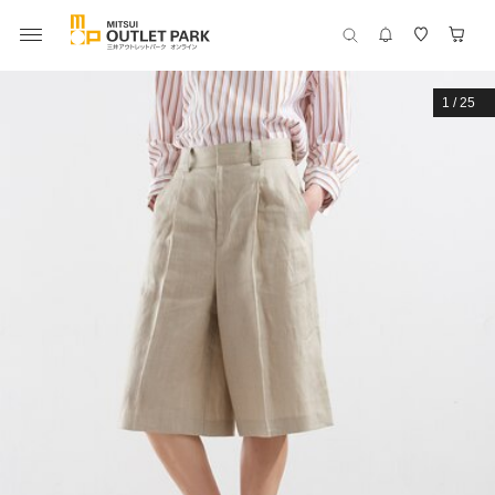
1
/
25