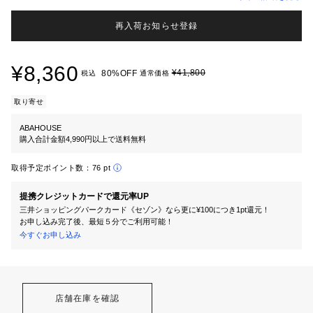
再入荷お知らせ登録
¥8,360
¥41,800
80%OFF
税込
通常価格
取り寄せ
ABAHOUSE
購入合計金額4,990円以上で送料無料
取得予定ポイント数：
76 pt
提携クレジットカードで還元率UP
三井ショッピングパークカード《セゾン》なら更に¥100につき1pt還元！
お申し込み完了後、最短５分でご利用可能！
今すぐお申し込み
店舗在庫を確認