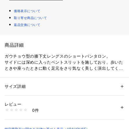
価格表示について
取り寄せ商品について
返品交換について
商品詳細
ガウチョウ型の膝下丈レングスのショートパンタロン。
サイドには深めに入ったベントスリットを施しており、歩いた
ときや座ったときに動く足元をさり気なく美しく演出してくれ
ます。
大人が落ち着ける長め丈になっているので、足元はチャンキー
ソールなどボリュームのあるパンすやサンダルなど、カジュア
サイズ詳細
性別：
レディース
ルすぎないシューズを合わせて、きちんと締めるスタイリング
カテゴリー：
ファッション
 ＞ 
パンツ
 ＞ 
ショートパンツ
素材：麻 100%
がおすすめです。
生産国：日本
レビュー
洗濯：ドライクリーニング
0件
同素材のジャケット（35420880000）とのセットアップも。
※詳しい洗濯方法については、商品の品質表示タグをご覧ください
商品番号：
1096700004543 
（モール）
35420850003 （ショップ）
ベージュ モデル：H177 B81 W60 H88 着用サイズ：38