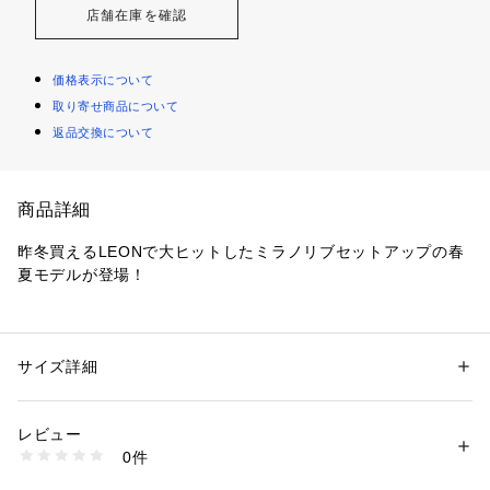
店舗在庫を確認
価格表示について
取り寄せ商品について
返品交換について
商品詳細
昨冬買えるLEONで大ヒットしたミラノリブセットアップの春
夏モデルが登場！
【デザイン】
カーディガン感覚でサラッと羽織れるリラックスした着心地な
がら、ニット特有の上品さを併せ持つニットジャケット。シャ
サイズ詳細
性別：
メンズ
リ感のある強撚コットンと、ナチュラルなキックバックをもつ
カテゴリー：
ファッション
 ＞ 
ジャケット
 ＞ 
テーラードジャケット
素材：コットン 61%  ポリエステル 39%
ソロテックスを交撚した素材を使用し、クリアな表面感と高い
生産国：日本
レビュー
伸縮性を実現。自宅ではちょっとした羽織りとして、外ではか
洗濯：手洗い可
0件
っちりキマるジャケットとして活躍します。
※詳しい洗濯方法については、商品の品質表示タグをご覧ください
商品番号：
1096700004863 
（モール）