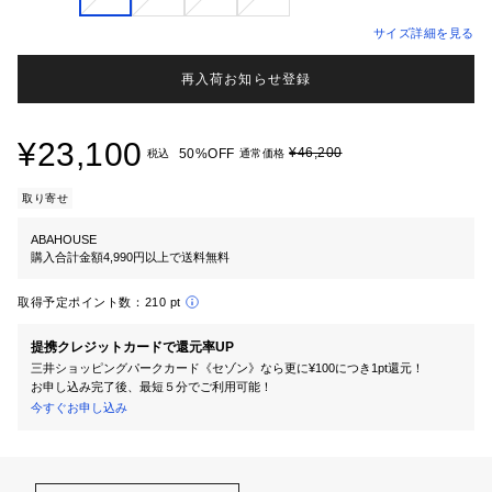
サイズ詳細を見る
再入荷お知らせ登録
¥23,100
¥46,200
50%OFF
税込
通常価格
取り寄せ
ABAHOUSE
購入合計金額4,990円以上で送料無料
取得予定ポイント数：
210 pt
提携クレジットカードで還元率UP
三井ショッピングパークカード《セゾン》なら更に¥100につき1pt還元！
お申し込み完了後、最短５分でご利用可能！
今すぐお申し込み