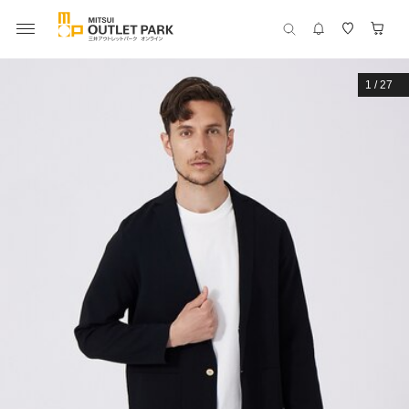
1
/
27