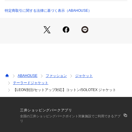
03440043000 （ショップ）
【素材】
ソフトタッチ、形態回復性、ナチュラルストレッチが特徴の帝
特定商取引に関する法律に基づく表示（ABAHOUSE）
人が開発した高機能繊維ソロテックス(R)×コットンを使用。
【コーディネート】
単品としてはもちろん、同素材を使用したパーカー＆パンツと
合わせたスリーピースがお勧めです。
チャコールグレー モデル：H186 B87 W74 H88 着用サイズ：
48
ブラック モデル：H185 B92 W79 H92 着用サイズ：48
ベージュ モデル：H185 B92 W79 H92 着用サイズ：48
ABAHOUSE
ファッション
ジャケット
テーラードジャケット
【LEON別注/セットアップ対応】コットン/SOLOTEX ジャケット
三井ショッピングパークアプリ
全国の三井ショッピングパークポイント対象施設でご利用できるアプ
リ