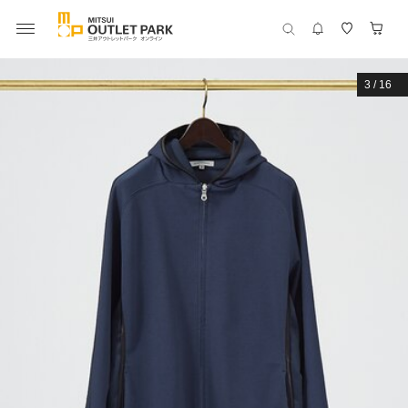
3
/
16