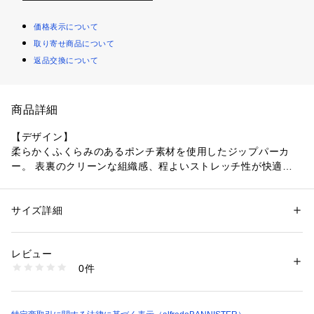
価格表示について
取り寄せ商品について
返品交換について
商品詳細
【デザイン】
柔らかくふくらみのあるポンチ素材を使用したジップパーカ
ー。 表裏のクリーンな組織感、程よいストレッチ性が快適な
着心地を実現。 大人見えするクリーンな見た目ながらフード
端やウエスト部、裾などにパイピングをあしらった高級感もポ
イント。
サイズ詳細
性別：
メンズ
カテゴリー：
ファッション
 ＞ 
トップス
 ＞ 
パーカー
素材：綿50% ポリエステル45% ポリウレタン5%
【素材】
生産国：中国
レビュー
適度なハリと滑らかな肌触りが特徴のポンチ素材を使用。ポリ
洗濯：手洗い可
0件
ウレタンが入っているので、ストレッチ性があり着心地も快適
※詳しい洗濯方法については、商品の品質表示タグをご覧ください
商品番号：
1096800002000 
（モール）
です。
03480923000 （ショップ）