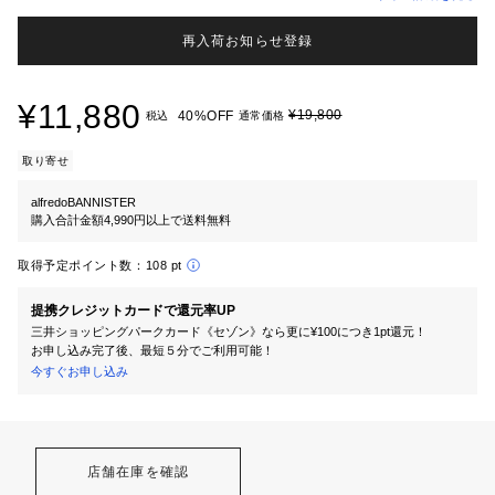
再入荷お知らせ登録
¥11,880
¥19,800
40%OFF
税込
通常価格
取り寄せ
alfredoBANNISTER
購入合計金額4,990円以上で送料無料
取得予定ポイント数：
108 pt
提携クレジットカードで還元率UP
三井ショッピングパークカード《セゾン》なら更に¥100につき1pt還元！
お申し込み完了後、最短５分でご利用可能！
今すぐお申し込み
店舗在庫を確認