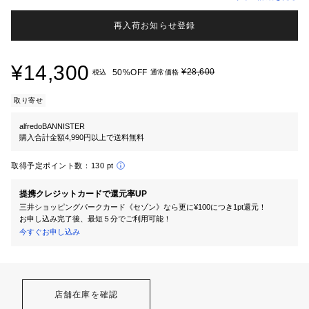
再入荷お知らせ登録
¥14,300
¥28,600
50%OFF
税込
通常価格
取り寄せ
alfredoBANNISTER
購入合計金額4,990円以上で送料無料
取得予定ポイント数：
130 pt
提携クレジットカードで還元率UP
三井ショッピングパークカード《セゾン》なら更に¥100につき1pt還元！
お申し込み完了後、最短５分でご利用可能！
今すぐお申し込み
店舗在庫を確認