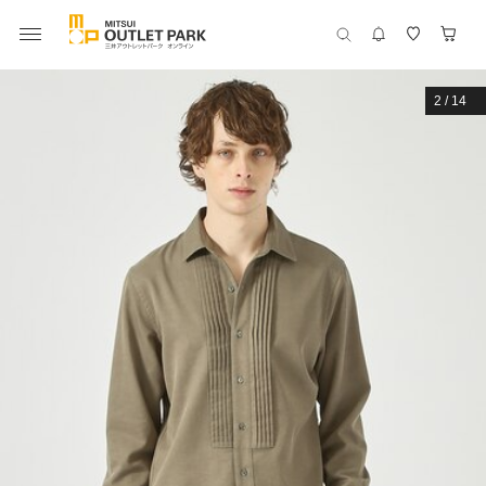
2
/
14