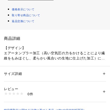
価格表示について
取り寄せ商品について
返品交換について
商品詳細
【デザイン】
エアータンブラー加工（高い空気圧の力をかけることにより繊
維をもみほぐし、柔らかい風合いの生地に仕上げた加工）にニ
ドム加工（揉んだり叩いたりすることで使用感やUSED感を出
す加工法）を施した生地を使用したピンタックシャツ。程よい
カジュアル感は残しつつ、ドレスシャツのような繊細な縫製に
サイズ詳細
性別：
メンズ
よりカジュアル見えし過ぎない上品シャツ。
カテゴリー：
ファッション
 ＞ 
トップス
 ＞ 
シャツ・ブラウス
素材：テンセル 55% ポリエステル 23% 麻 22%
生産国：ベトナム
レビュー
【素材】
洗濯：手洗い可
0件
程よいユーズド感はありますがテンセルの特徴であるドレープ
※詳しい洗濯方法については、商品の品質表示タグをご覧ください
商品番号：
1096800002122 
（モール）
感と光沢は残した滑らかな素材を使用。
03460010005 （ショップ）
カーキ モデル：H186 B89 W71 H92 着用サイズ：48