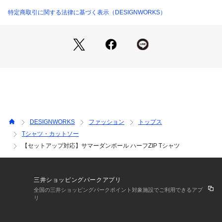
【コーディネート】
単品としてはもちろん、同素材を使用したショートパンツとの
特定商取引に関する法律に基づく表示（DESIGNWORKS）
セットアップもおすすめです。
ネイビー モデル：H186 B89 W71 H92 着用サイズ：48
ブラック モデル：H186 B84 W73 H95 着用サイズ：50
DESIGNWORKS
ファッション
トップス
Tシャツ・カットソー
【セットアップ対応】サマーダンボール ハーフZIP Tシャツ
三井ショッピングパークアプリ
全国の三井ショッピングパークポイント対象施設でご利用できるアプ
リ