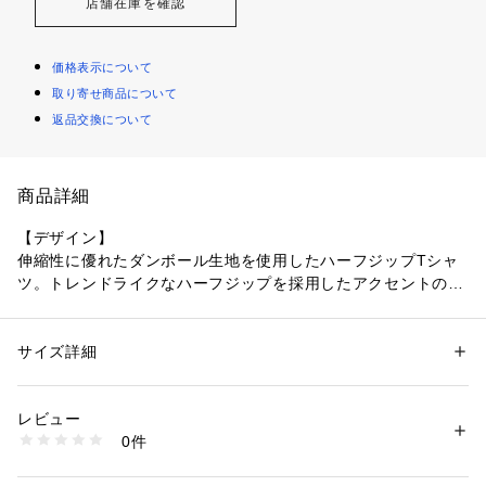
店舗在庫を確認
価格表示について
取り寄せ商品について
返品交換について
商品詳細
【デザイン】
伸縮性に優れたダンボール生地を使用したハーフジップTシャ
ツ。トレンドライクなハーフジップを採用したアクセントのあ
るデザインに。程よく分量を取ったサイジングですが、生地の
張りとスッキリした袖とのバランスで、カジュアル過ぎない雰
囲気に仕上がっています。
サイズ詳細
性別：
メンズ
カテゴリー：
ファッション
 ＞ 
トップス
 ＞ 
Tシャツ・カットソー
素材：ナイロン 55% レーヨン 40% ポリウレタン 5%
【素材】
生産国：中国
レビュー
素材にはフラットな表面感で伸縮性に優れたライトダンボール
洗濯：手洗い可
0件
素材を使用。
※詳しい洗濯方法については、商品の品質表示タグをご覧ください
商品番号：
1096900000420 
（モール）
03460921003 （ショップ）