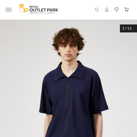
2
/
13