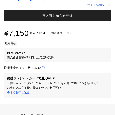
サイズ詳細を見る
再入荷お知らせ登録
¥7,150
¥14,300
50%OFF
税込
通常価格
取り寄せ
DESIGNWORKS
購入合計金額4,990円以上で送料無料
取得予定ポイント数：
65 pt
提携クレジットカードで還元率UP
三井ショッピングパークカード《セゾン》なら更に¥100につき1pt還元！
お申し込み完了後、最短５分でご利用可能！
今すぐお申し込み