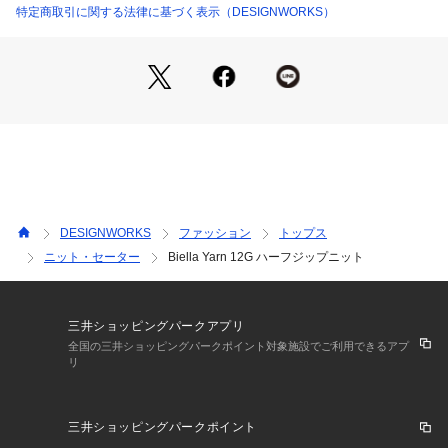
特定商取引に関する法律に基づく表示（DESIGNWORKS）
オフホワイト モデル：H186 B89 W71 H92 着用サイズ：48
オフホワイト モデル：H186 B86 W70 H89 着用サイズ：50
ホワイト_1 モデル：H186 B86 W70 H89 着用サイズ：50
チャコールグレー モデル：H186 B86 W70 H89 着用サイズ：
50
DESIGNWORKS
ファッション
トップス
ニット・セーター
Biella Yarn 12G ハーフジップニット
三井ショッピングパークアプリ
全国の三井ショッピングパークポイント対象施設でご利用できるアプ
リ
三井ショッピングパークポイント