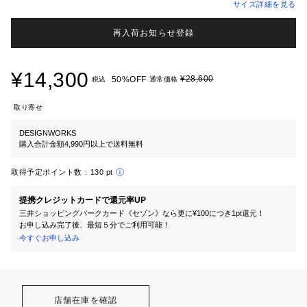
サイズ詳細を見る
再入荷お知らせ登録
¥14,300
¥28,600
50%OFF
税込
通常価格
取り寄せ
DESIGNWORKS
購入合計金額4,990円以上で送料無料
取得予定ポイント数：
130 pt
提携クレジットカードで還元率UP
三井ショッピングパークカード《セゾン》なら更に¥100につき1pt還元！
お申し込み完了後、最短５分でご利用可能！
今すぐお申し込み
店舗在庫を確認