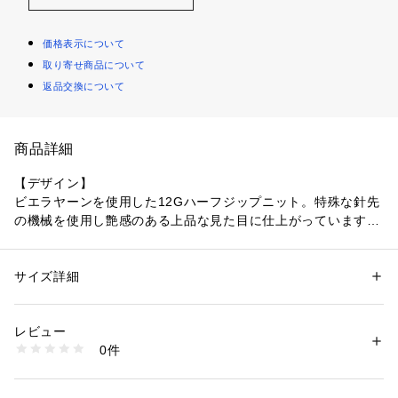
価格表示について
取り寄せ商品について
返品交換について
商品詳細
【デザイン】
ビエラヤーンを使用した12Gハーフジップニット。特殊な針先
の機械を使用し艶感のある上品な見た目に仕上がっています。
梳毛を使用している為、ウール特有のチクチク感もなく快適な
着心地が特徴。一枚メインからアウターのインナーまでロング
シーズンで活躍します。
サイズ詳細
性別：
メンズ
カテゴリー：
ファッション
 ＞ 
トップス
 ＞ 
ニット・セーター
素材：本体：毛 100% 袖口裏部分、裾裏部分：レーヨン 100％
【素材】
生産国：中国
レビュー
イタリア・Biella Yarn(ビエラヤーン)社がオーストラリアの厳
洗濯：ドライクリーニング
0件
選したメリノウールのみを使用したソフトな風合いと身体に馴
※詳しい洗濯方法については、商品の品質表示タグをご覧ください
商品番号：
1096900000588 
（モール）
染むしっとりとした柔らかい着心地、光沢感が特徴な高級のニ
03470040008 （ショップ）
ット梳毛糸を使用。