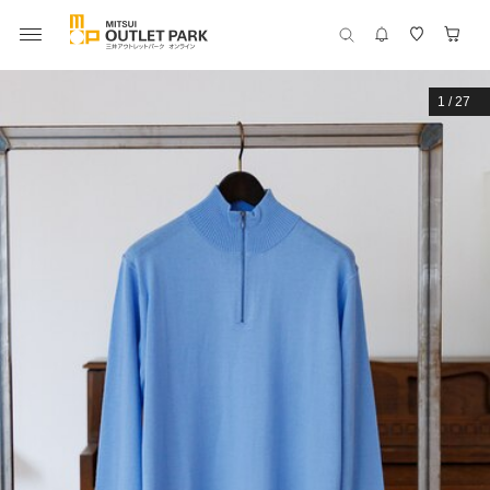
1
/
27