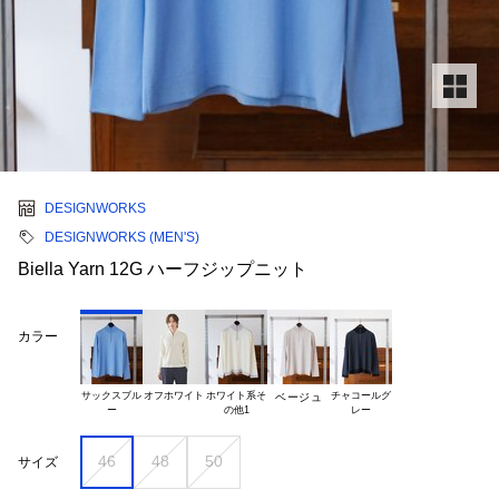
DESIGNWORKS
DESIGNWORKS (MEN'S)
Biella Yarn 12G ハーフジップニット
カラー
サックスブル

オフホワイト
ホワイト系そ

チャコールグ

ベージュ
46
48
50
サイズ