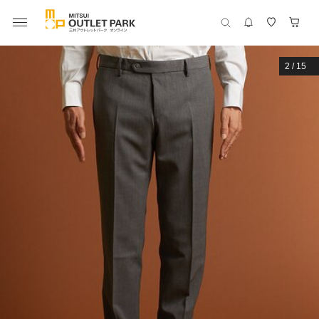
2
/
15