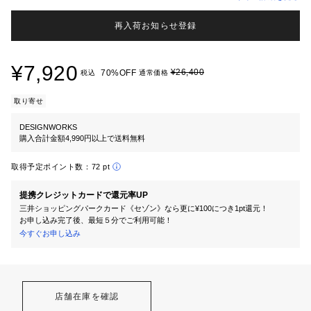
再入荷お知らせ登録
¥7,920
¥26,400
70%OFF
税込
通常価格
取り寄せ
DESIGNWORKS
購入合計金額4,990円以上で送料無料
取得予定ポイント数：
72 pt
提携クレジットカードで還元率UP
三井ショッピングパークカード《セゾン》なら更に¥100につき1pt還元！
お申し込み完了後、最短５分でご利用可能！
今すぐお申し込み
店舗在庫を確認