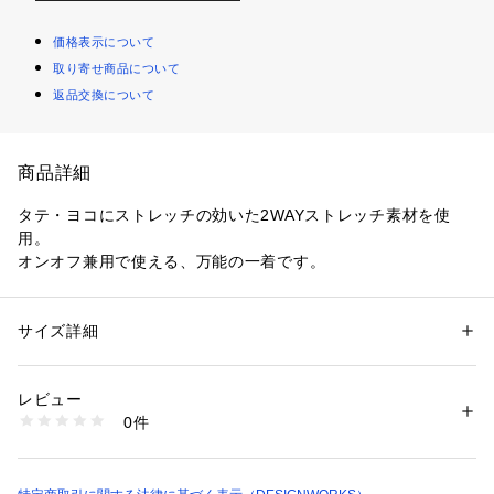
価格表示について
取り寄せ商品について
返品交換について
商品詳細
タテ・ヨコにストレッチの効いた2WAYストレッチ素材を使
用。
オンオフ兼用で使える、万能の一着です。
サイズ詳細
性別：
メンズ
カテゴリー：
ファッション
 ＞ 
パンツ
 ＞ 
ロングパンツ
素材：表地 毛43% ポリエステル53% ポリウレタン 4% 裏地 キュプラ10
0%
レビュー
生産国：日本
0件
洗濯：ドライ
※詳しい洗濯方法については、商品の品質表示タグをご覧ください
商品番号：
1096900002249 
（モール）
03350753017 （ショップ）