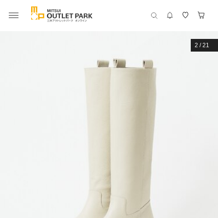
2
/
21