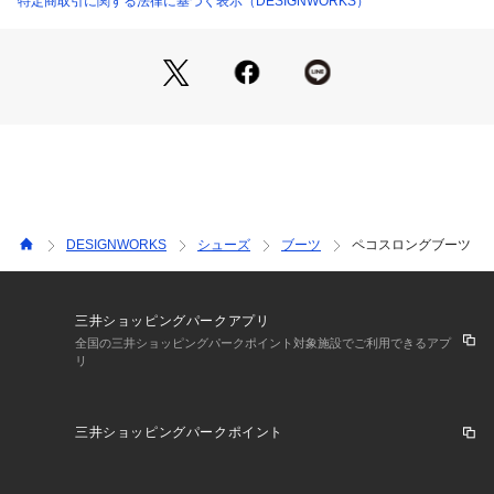
特定商取引に関する法律に基づく表示（DESIGNWORKS）
異なる場合があります。
※輸送中に傷が付くことを予防する為にソールに保護シートが
張られている商品がございます。保護シートが張られたままご
使用になると滑りやすく危険でございますので必ず剥がしてか
らご使用ください。また、全ての商品に保護シートが張られて
いる訳ではございませんのでご了承ください。
DESIGNWORKS
シューズ
ブーツ
ペコスロングブーツ
三井ショッピングパークアプリ
全国の三井ショッピングパークポイント対象施設でご利用できるアプ
リ
三井ショッピングパークポイント