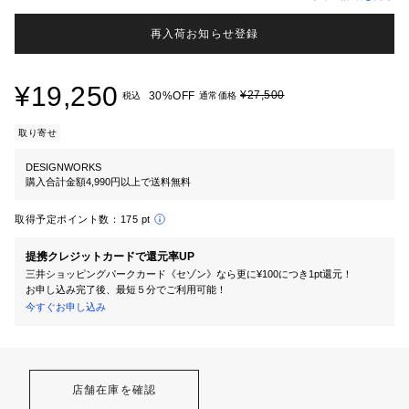
再入荷お知らせ登録
¥19,250
¥27,500
30%OFF
税込
通常価格
取り寄せ
DESIGNWORKS
購入合計金額4,990円以上で送料無料
取得予定ポイント数：
175 pt
提携クレジットカードで還元率UP
三井ショッピングパークカード《セゾン》なら更に¥100につき1pt還元！
お申し込み完了後、最短５分でご利用可能！
今すぐお申し込み
店舗在庫を確認