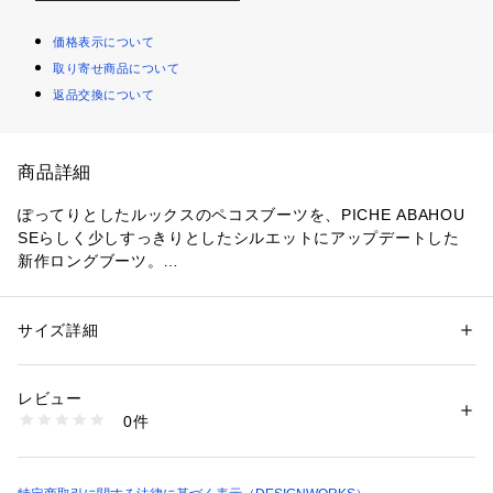
価格表示について
取り寄せ商品について
返品交換について
商品詳細
ぽってりとしたルックスのペコスブーツを、PICHE ABAHOU
SEらしく少しすっきりとしたシルエットにアップデートした
新作ロングブーツ。
本革特有の重厚感が楽しめるシュリンクレザーを使用し、雰囲
気のある1足に。
マニッシュさを感じるブーツデザインだからこそ、あえて女性
サイズ詳細
性別：
レディース
らしいワンピースやスカートスタイルと合わせるのもおすすめ
カテゴリー：
シューズ
 ＞ 
ブーツ
素材：牛革
です。
生産国：中国
レビュー
商品番号：
1096900007269 
（モール）
0件
※一部撮影画像は、光の当たり具合で色味が違って見える場合
54451029280 （ショップ）
があります。商品の色味は白背景のスタジオ撮影画像をご参照
下さい。
※画像の商品はサンプルです。実際の商品と仕様、加工が若干