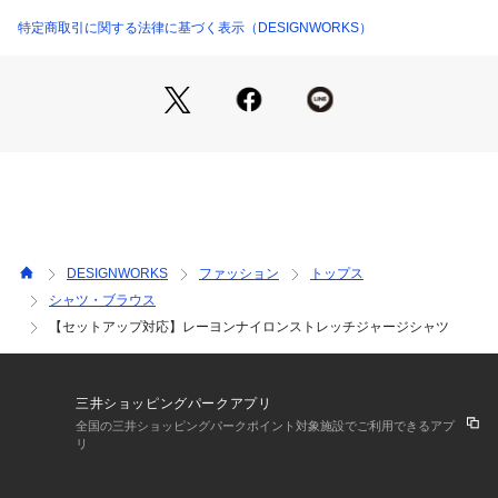
【コーディネート】
同素材のジャージーパンツ(03490059004)とあわせたセットア
特定商取引に関する法律に基づく表示（DESIGNWORKS）
ップスタイルがオススメ。
同素材パーカー(03490030004)もあり。
グレー モデル：H186 B89 W71 H92 着用サイズ：48
ブラック モデル：H185 B92 W79 H92 着用サイズ：48
DESIGNWORKS
ファッション
トップス
シャツ・ブラウス
【セットアップ対応】レーヨンナイロンストレッチジャージシャツ
三井ショッピングパークアプリ
全国の三井ショッピングパークポイント対象施設でご利用できるアプ
リ