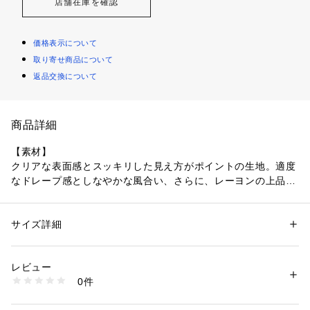
店舗在庫を確認
価格表示について
取り寄せ商品について
返品交換について
商品詳細
【素材】
クリアな表面感とスッキリした見え方がポイントの生地。適度
なドレープ感としなやかな風合い、さらに、レーヨンの上品な
光沢と優れたストレッチ性も兼ね備えています。
【デザイン】
サイズ詳細
性別：
メンズ
ラグランコートのようなタップリとゆとりのある袖とスッキリ
カテゴリー：
ファッション
 ＞ 
トップス
 ＞ 
シャツ・ブラウス
素材：レーヨン 65%  ナイロン 30%  ポリウレタン 5%
とコンパクトに設計した襟がポイントの商品です。カットソー
生産国：中国
レビュー
の着心地の良さとシャツのような手軽さ、コートのようにスタ
洗濯：手洗い可
0件
イリングに使える新しいジャンルの商品です。
※詳しい洗濯方法については、商品の品質表示タグをご覧ください
商品番号：
1096900012827 
（モール）
03490010001 （ショップ）