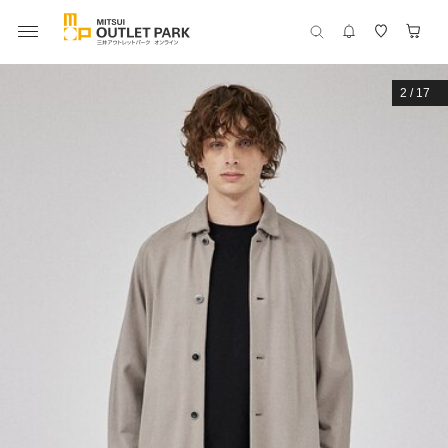
2
/
17