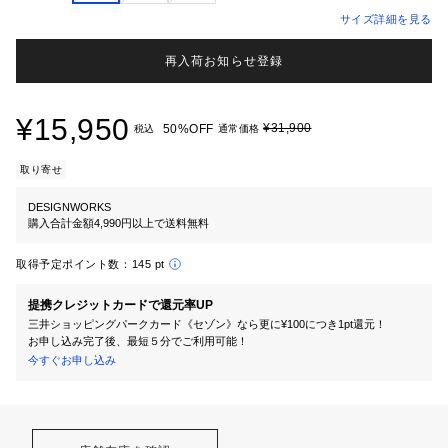
サイズ詳細を見る
再入荷お知らせ登録
¥15,950
¥31,900
50%OFF
税込
通常価格
取り寄せ
DESIGNWORKS
購入合計金額4,990円以上で送料無料
取得予定ポイント数：
145 pt
提携クレジットカードで還元率UP
三井ショッピングパークカード《セゾン》なら更に¥100につき1pt還元！
お申し込み完了後、最短５分でご利用可能！
今すぐお申し込み