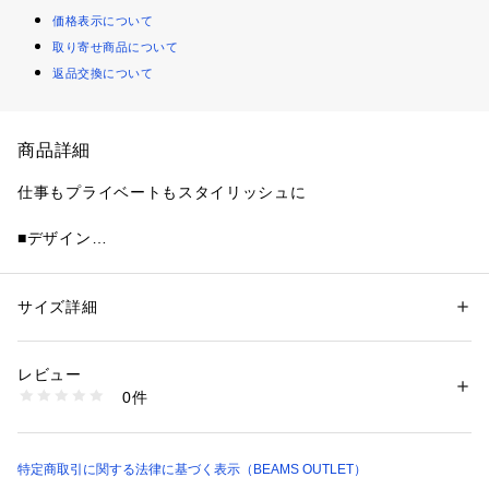
価格表示について
取り寄せ商品について
返品交換について
商品詳細
仕事もプライベートもスタイリッシュに
■デザイン
オーセンティックなデザインをベースに、撥水性に優れた168
0デニールナイロンを使用したトートバッグ。シンプルながら
も高い機能性と圧倒的な収納力を兼ね備えたスタイリッシュな
サイズ詳細
性別：
メンズ
デザインが魅力。ビジネスシーンに上品さと清潔感をプラスす
カテゴリー：
バッグ
 ＞ 
トートバッグ
素材：本体：ナイロン100％　別布：ポリエステル100％
るひと品です。
生産国：中国製
レビュー
商品番号：
1097100000048 
（モール）
0件
■ディティール
41610011281 （ショップ）
・背面側にはキャリーケースのハンドルに通せるベルト付き
・前胴面の付属生地に軽量で撥水性に優れ、傷つきにくいTPU
素材を採用
特定商取引に関する法律に基づく表示（BEAMS OUTLET）