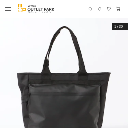
1
/
30