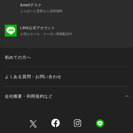
個所にジップがあるのも魅力。
&mallデスク
ららぽーと受取なら送料無料
※商品の色味は白背景商品単体で撮影した画像をご参照くださ
い。
LINE公式アカウント
※屋外撮影による光の当たり具合やパソコンなどの閲覧環境に
お得なセール・クーポン情報配信中
よって、実際の色味と異なって見える場合がございます。予め
ご了承ください。
BEAMS HEART / ビームス ハート
初めての方へ
メンズ、ウィメンズのカジュアルウェアからドレスウェアまで
トータルに、ビームスのスタンダードなデザインで構成された
オリジナルレーベルです。リーズナブルでありながらクオリテ
よくある質問・お問い合わせ
ィにこだわり、適度に”旬”を取り入れた鮮度の高いベーシック
スタイルを提案。着る人の気持ちをワクワクさせる多彩なアイ
テムを展開します。
会社概要・利用規約など
三井不動産が展開する商業施設一覧