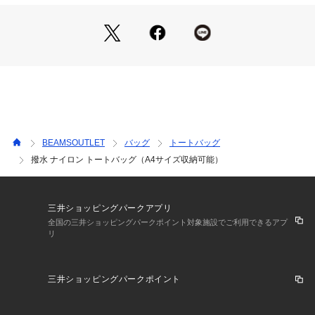
・前胴面にマチ付きポケット
・左側面に、定期等を入れる大きさのファスナーポケット
・背面側に、書類等を整理するのに便利なファスナーポケット
・本体メイン開閉にはPCポケット×1、小分けポケット×4
■サイズ
A4サイズのファイルやノートPC、ビジネス小物、さらにちょ
っとした着替えまで入ってしまう収納力。出張や小旅行もこの
バッグ1つでOK。
BEAMSOUTLET
バッグ
トートバッグ
■素材
撥水 ナイロン トートバッグ（A4サイズ収納可能）
撥水性と耐久性に優れたナイロン素材。雨の日でも安心して持
ち運びでき、長く愛用できるアイテムです。
【スタッフレビュー】
三井ショッピングパークアプリ
スタッフ：阿部 宙都
全国の三井ショッピングパークポイント対象施設でご利用できるアプ
リ
身長：175cm / 普段サイズ：M / 着用サイズ：
サイズ感： トートバッグの中では荷物がしっかり入る大きめ
なサイズ感。
三井ショッピングパークポイント
素材感： 箇所によって、強度のある素材と撥水性のある素材
に切り替えられています・
ポイント： ポケットが多く、収納性に優れています。メイン