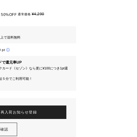
¥4,290
50%OFF
通常価格
円以上で送料無料
9 pt
ドで還元率UP
カード《セゾン》なら更に¥100につき1pt還
短５分でご利用可能！
再入荷お知らせ登録
を確認