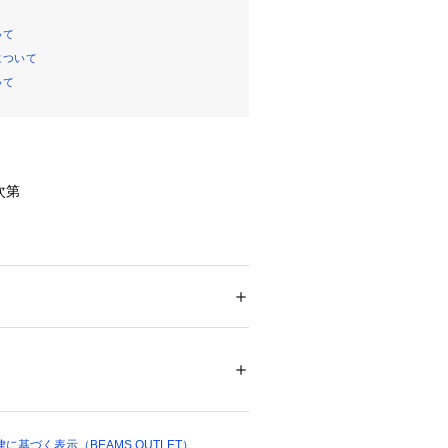
いて
について
いて
次第
ード素材で風合い豊かに仕上げたスト
はもちろん、大切な方へのギフトとし
。
ション
 ＞ 
ファッション雑貨
 ＞ 
マフラー・シ
%
加えるだけでトレンド感のある仕上が
配色なので柄物でも取り入れていただ
00397 
（モール）
ショップ）
掛けや膝掛けにも◎。
基づく表示（BEAMS OUTLET）