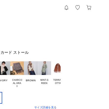
カード ストール
CHARCO

MINT.G

TERRAC

GREYIS

IVORY
BROWN
AL.GRA

H GREE

E
サイズ詳細を見る