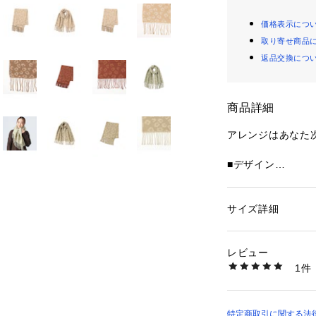
価格表示につ
取り寄せ商品
返品交換につ
商品詳細
アレンジはあなた
■デザイン
高見えするジャカ
ール。ご自身用に
てもおすすめです
サイズ詳細
性別：
レディース
カテゴリー：
ファッ
ョール
■コーディネート
素材：アクリル100
レビュー
いつものコーデに
生産国：中国製
1件
りに♪落ち着いた
商品番号：
10971000
43450020960 （
きやすいです。肩
■サイズ
特定商取引に関する法律に