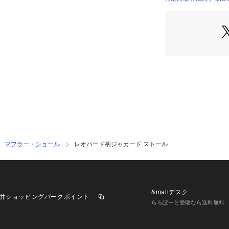
大判サイズで首を
も魅力です。
■素材
柔らかな肌触りの
マフラー・ショール
レオパード柄ジャカード ストール
&mallデスク
井ショッピングパークポイント
ららぽーと受取なら送料無料