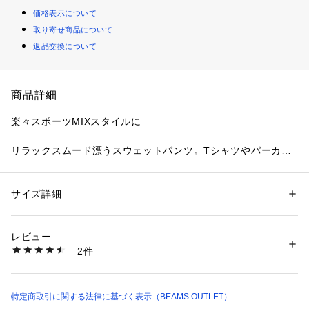
価格表示について
取り寄せ商品について
返品交換について
商品詳細
楽々スポーツMIXスタイルに
リラックスムード漂うスウェットパンツ。Tシャツやパーカー
などカジュアルなアイテムと相性抜群。ウエストのカラー切り
替えや、左前のスマイルロゴ刺繍がアクセントを効かせた一
本。動きやすくおしゃれなスポーツMIXコーデにもぜひ！
サイズ詳細
性別：
キッズ・ベビー
カテゴリー：
ファッション
 ＞ 
パンツ
 ＞ 
ロングパンツ
素材：本体:コットン85%　ポリエステル15%　刺繍部分:ポリエステル10
■ケア方法
0%
レビュー
水洗い可
生産国：中国
2件
（詳細は商品についている品質表示ラベルをご覧ください）
商品番号：
1097100000527 
（モール）
45230027443 （ショップ）
生地の厚さ：普通
伸縮性：あり
特定商取引に関する法律に基づく表示（BEAMS OUTLET）