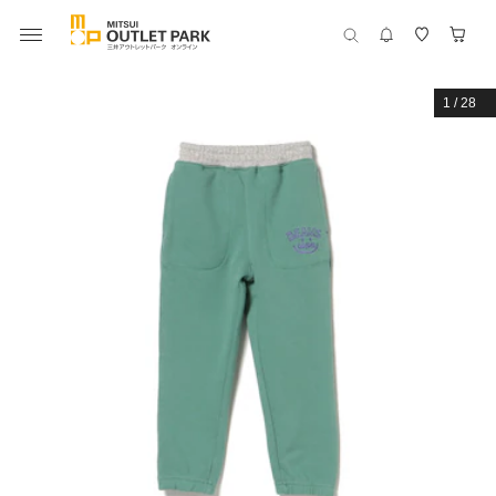
1
/
28