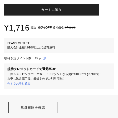
カートに追加
¥1,716
¥4,290
60%OFF
税込
通常価格
BEAMS OUTLET
購入合計金額4,990円以上で送料無料
取得予定ポイント数：
15 pt
提携クレジットカードで還元率UP
三井ショッピングパークカード《セゾン》なら更に¥100につき1pt還元！
お申し込み完了後、最短５分でご利用可能！
今すぐお申し込み
店舗在庫を確認