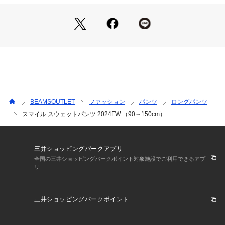
裏地：なし
※サイズによりブランドネームタグのカラーが異なります。
90～120：オフホワイト
130：ネイビー
Model： H109(cm) Size：110
Model： H114(cm) Size：110
Model： H125(cm) Size：130
BEAMSOUTLET
ファッション
パンツ
ロングパンツ
※光の当たり具合やパソコンなどの閲覧環境によって実際の色
スマイル スウェットパンツ 2024FW （90～150cm）
味と異なって見える場合がございます。予めご了承ください。
※商品の色味は商品単体で撮影した画像をご参照ください。
BEAMS mini / ビームス ミニ
三井ショッピングパークアプリ
〈BEAMS mini〉は、太陽が似合うような元気なカラーリング
全国の三井ショッピングパークポイント対象施設でご利用できるアプ
リ
を大切に、ベーシックアイテムに適度なファッション性を加え
た子ども服。子どもが服や生活を楽しんでいる様子を見て、大
人もつられて遊びはじめてしまうような、エンターテイメント
三井ショッピングパークポイント
な楽しさが溢れています。価格とデザインのバランスでお客様
の琴線に触れる「着て楽しい、見て楽しい子供服」を提供しま
す。