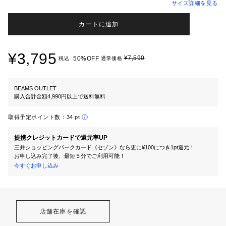
サイズ詳細を見る
カートに追加
¥3,795
¥7,590
50%OFF
税込
通常価格
BEAMS OUTLET
購入合計金額4,990円以上で送料無料
取得予定ポイント数：
34 pt
提携クレジットカードで還元率UP
三井ショッピングパークカード《セゾン》なら更に¥100につき1pt還元！
お申し込み完了後、最短５分でご利用可能！
今すぐお申し込み
店舗在庫を確認