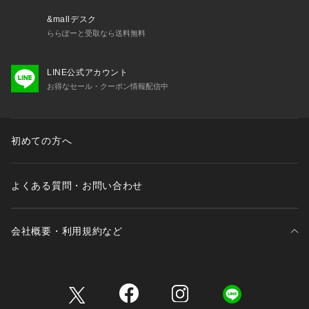
裏地：なし
＊＊＊＊＊＊＊＊＊＊＊＊＊＊＊＊＊＊＊＊＊＊
&mallデスク
ららぽーと受取なら送料無料
【スタッフレビュー】
スタッフ：いしけた いずみ
LINE公式アカウント
身長：157cm / 普段サイズ：S / 着用サイズ：ONE SIZE
お得なセール・クーポン情報配信中
骨格診断：ストレート / パーソナルカラー：イエベ
サイズ感： 適度にゆとりあるフォルム。
素材感： 初夏まで快適に着られる爽やかさ感じる素材感。
ポイント： 一枚着や羽織など着こなしの自由度が高い！シン
初めての方へ
プルなデザインで持っておくと重宝するひと品です。
※光の当たり具合やパソコンなどの閲覧環境によって実際の色
よくある質問・お問い合わせ
味と異なって見える場合がございます。予めご了承ください。
※商品の色味は商品単体で撮影した画像をご参照ください。
会社概要・利用規約など
三井不動産が展開する商業施設一覧