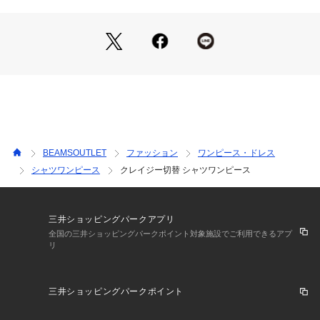
外線、冷房対策としても活躍できるアイテムは気張らない、大
人のデイリースタイルにぴったりです。
■サイズ
足元のお洒落も楽しめる絶妙な丈と程よくゆとりのあるシルエ
ットが抜け感を演出。1枚でクリーンなリラックススタイルが
完成します。
■素材
さらっと柔らかい心地よい肌触り。清涼感が引き立つコットン
BEAMSOUTLET
ファッション
ワンピース・ドレス
ブロード素材を使用。
シャツワンピース
クレイジー切替 シャツワンピース
■ケア方法
洗濯可（詳細は商品についている洗濯表示タグをご覧くださ
い。）
三井ショッピングパークアプリ
全国の三井ショッピングパークポイント対象施設でご利用できるアプ
リ
＊＊＊＊＊＊＊＊＊＊＊＊＊＊＊＊＊＊＊＊＊＊
生地の厚さ：普通
透け感：ややあり
三井ショッピングパークポイント
伸縮性：なし
光沢感：なし