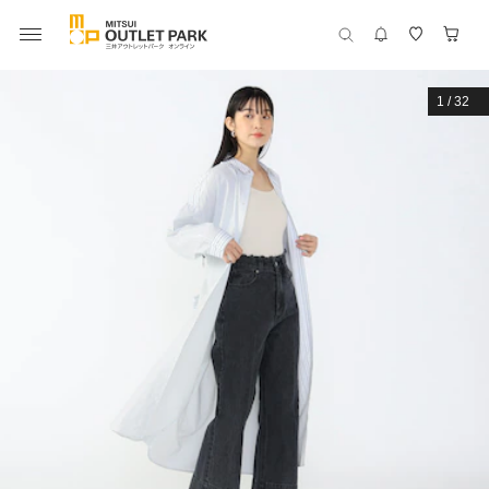
1
/
32