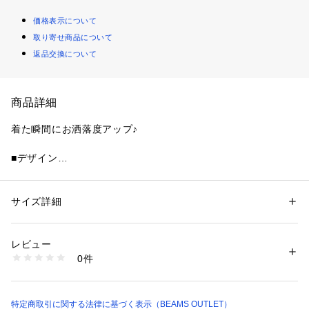
価格表示について
取り寄せ商品について
返品交換について
商品詳細
着た瞬間にお洒落度アップ♪
■デザイン
ピッチ違いの柄を使用したクレイジーパターンが目を惹くシャ
ツワンピース。襟を少し抜けさせたり袖をクシュっとたくし上
げたりしてちょっと着崩すのがポイント。トレンドに左右され
サイズ詳細
性別：
レディース
ない、長年愛用できるベーシックなデザインです。
カテゴリー：
ファッション
 ＞ 
ワンピース・ドレス
 ＞ 
シャツワンピース
素材：コットン100%
生産国：中国製
レビュー
■コーディネート
商品番号：
1097100000757 
（モール）
0件
1枚での着用はもちろん、ベストやゆるっとしたサイズ感のス
43260350416 （ショップ）
ウェットやニットなどとレイヤードしても今っぽいコーデが完
成します。前開きにして羽織りのガウンシャツワンピースとし
ても着ていただける万能ワンピースです。季節の変わり目に紫
特定商取引に関する法律に基づく表示（BEAMS OUTLET）