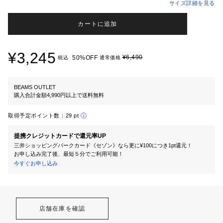
サイズ詳細を見る
カートに追加
¥3,245
¥6,490
50%OFF
税込
通常価格
BEAMS OUTLET
購入合計金額4,990円以上で送料無料
取得予定ポイント数：
29 pt
提携クレジットカードで還元率UP
三井ショッピングパークカード《セゾン》なら更に¥100につき1pt還元！
お申し込み完了後、最短５分でご利用可能！
今すぐお申し込み
店舗在庫を確認