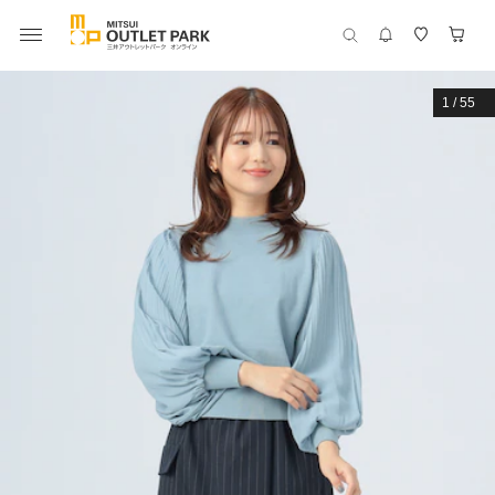
1
/
55