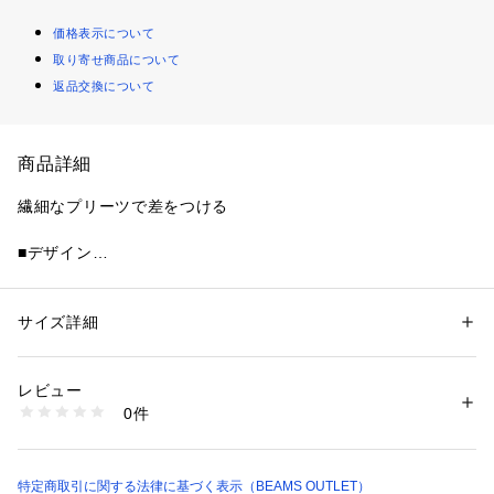
価格表示について
取り寄せ商品について
返品交換について
商品詳細
繊細なプリーツで差をつける
■デザイン
昨シーズン人気だったスリーブニットにクラシカルなOFF WH
ITE、華やかなSAXが加わり再登場。ハイゲージの身頃とプリ
ーツ加工を施したシフォン素材の組み合わせが、着るだけで華
サイズ詳細
性別：
レディース
やかな印象となり、デイリーからオケージョン使いと幅広く活
カテゴリー：
ファッション
 ＞ 
トップス
 ＞ 
ニット・セーター
素材：本体:レーヨン40%　ナイロン34%　ポリエステル26%　袖部分:ポ
躍するひと品。
リエステル100%
レビュー
生産国：中国製
0件
■コーディネート
商品番号：
1097100002039 
（モール）
43150299213 （ショップ）
スラックスやタイトスカートに合わせれば、オフィスカジュア
ルにも対応する上品なスタイルに。ワイドパンツやフレアスカ
ートと合わせれば、プリーツの揺れ感が引き立ち、リラックス
特定商取引に関する法律に基づく表示（BEAMS OUTLET）