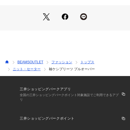
感がありながらも女性らしいスタイルが完成します。
■素材
袖部分のみ2枚仕立ての透けた素材を使用。身頃はもちもちと
した質感の編地です。
■ケア方法
水洗い可
（詳細は商品についている品質表示ラベルをご覧ください）
BEAMSOUTLET
ファッション
トップス
※光の当たり具合やパソコンなどの閲覧環境によって、実際の
ニット・セーター
袖ケシプリーツ プルオーバー
色味と異なって見える場合がございます。予めご了承くださ
い。
※商品の色味は商品単体で撮影した画像をご参照ください。
三井ショッピングパークアプリ
全国の三井ショッピングパークポイント対象施設でご利用できるアプ
リ
三井ショッピングパークポイント