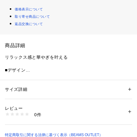
価格表示について
取り寄せ商品について
返品交換について
商品詳細
リラックス感と華やぎを叶える
■デザイン
まるでオーロラのようなきらめきを放つラメニット。トレンド
感のあるオーバーサイズシルエットを採用し、ドロップショル
ダーとゆったりとした身幅が、今年らしいリラクシーでこなれ
サイズ詳細
性別：
レディース
たムードを演出。ネックラインは程よい開きのクルーネック
カテゴリー：
ファッション
 ＞ 
トップス
 ＞ 
ニット・セーター
素材：ポリエステル100%
で、そのまま着用するのはもちろん、肩を落としてオフショル
生産国：中国製
レビュー
ダーとしても楽しめる2WAY仕様に仕上げました。
商品番号：
1097100002611 
（モール）
0件
43150351928 （ショップ）
■コーディネート
ボリューム感のあるプルオーバーのため、ボトムスはスリムパ
ンツと合わせたメリハリのあるスタイリングがおすすめ。特に
特定商取引に関する法律に基づく表示（BEAMS OUTLET）