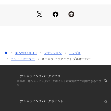
トレンドのバイカーパンツと合わせると、一気に旬のバランス
が完成します。
■素材
毛足の長いフェザーヤーンに多彩なラメをミックスした素材を
使用。ふわふわとした思わず触れたくなるような柔らかな風合
いが魅力です。
■ケア方法
手洗い可（詳細は商品についている洗濯表示タグをご覧くださ
BEAMSOUTLET
ファッション
トップス
い。）
ニット・セーター
オーロラ ビッグニット プルオーバー
※光の当たり具合やパソコンなどの閲覧環境によって実際の色
味と異なって見える場合がございます。予めご了承ください。
※商品の色味は商品単体で撮影した画像をご参照ください。
三井ショッピングパークアプリ
全国の三井ショッピングパークポイント対象施設でご利用できるアプ
リ
三井ショッピングパークポイント