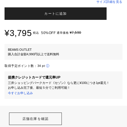
サイズ詳細を見る
カートに追加
¥3,795
¥7,590
50%OFF
税込
通常価格
BEAMS OUTLET
購入合計金額4,990円以上で送料無料
取得予定ポイント数：
34 pt
提携クレジットカードで還元率UP
三井ショッピングパークカード《セゾン》なら更に¥100につき1pt還元！
お申し込み完了後、最短５分でご利用可能！
今すぐお申し込み
店舗在庫を確認