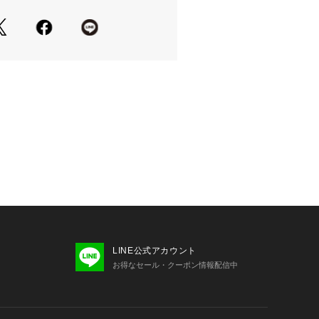
重宝します。
の裏毛素材を使用。適度な厚みがあり、
用可能です。洗いざらしのようなドラ
むほどに馴染んでいく経年変化をお楽
。
いている品質表示ラベルをご覧くださ
品や石等を使用したウォッシュ加工を
1点1点に色、サイズ、風合いなどの違
着用や洗濯の繰り返しにより、色合い、
す。予めご了承ください。
LINE公式アカウント
まわりの物等に色移りします。白・淡
お得なセール・クーポン情報配信中
ィネートはお避け下さい。また、濡れ
と接触しないようにして下さい。