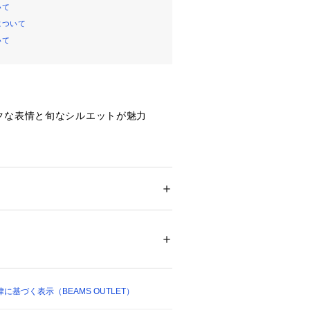
いて
について
いて
クな表情と旬なシルエットが魅力
ト刺繍がアクセントになったフルジッ
特殊な加工を施すことで、まるで古着
いフェード感を表現しました。少しハ
らも、シンプルで洗練されたデザイン
ション
 ＞ 
トップス
 ＞ 
スウェット
100%　リブ部分:コットン97%　ポリウレタ
す。
02642 
（モール）
ショップ）
ショートレングスの丈感は、ワイドパ
で幅広いボトムスと好相性です。Tシ
と羽織るだけで様になり、脱ぎ着もし
基づく表示（BEAMS OUTLET）
変わり目のライトアウターやアウター