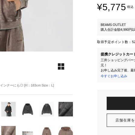
¥5,775
税込
BEAMS OUTLET
購入合計金額4,990
取得予定ポイント数：
5
提携クレジットカー
三井ショッピングパーク
元！
お申し込み完了後、最
今すぐお申し込み
ーにも◎ [H：183cm Size：L]
店舗在庫