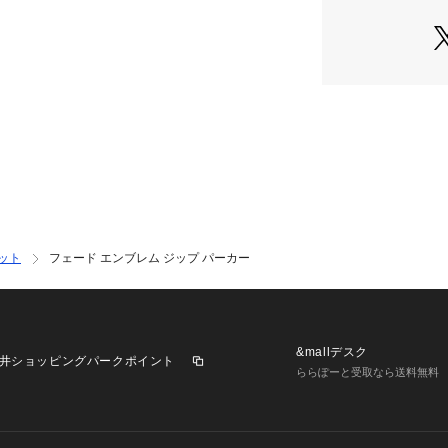
のインナーとして
■素材
コットン100％
ロングシーズン着
イな質感と、着込
しみいただけます
■ケア方法
水洗い可
（詳細は商品につ
い）
ット
フェード エンブレム ジップ パーカー
※この製品は、薬
施しております。 
いがあります。 
風合いが変化しま
&mallデスク
井ショッピングパークポイント
※摩擦により身の
ららぽーと受取なら送料無料
色の物とのコーデ
たままで、他の物