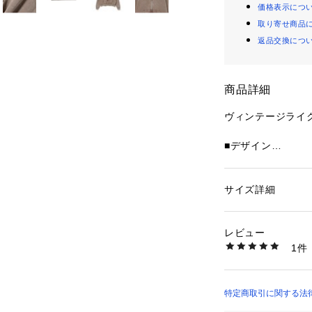
価格表示につ
取り寄せ商品
返品交換につ
商品詳細
ヴィンテージライ
■デザイン
左胸のワンポイン
プパーカ。生地に
のような味わい深
サイズ詳細
性別：
メンズ
ードな見え感なが
カテゴリー：
ファッ
素材：本体:コットン
に仕上がっていま
ン3%
レビュー
生産国：中国製
1件
■コーディネート
商品番号：
10971000
42130157639 （
トレンド感のある
ンツからデニムま
ャツの上にさらり
特定商取引に関する法律に
やすいため季節の