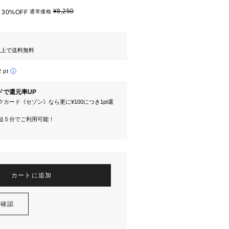
¥8,250
30%OFF
通常価格
円以上で送料無料
2 pt
ドで還元率UP
カード《セゾン》なら更に¥100につき1pt還
短５分でご利用可能！
カートに追加
を確認