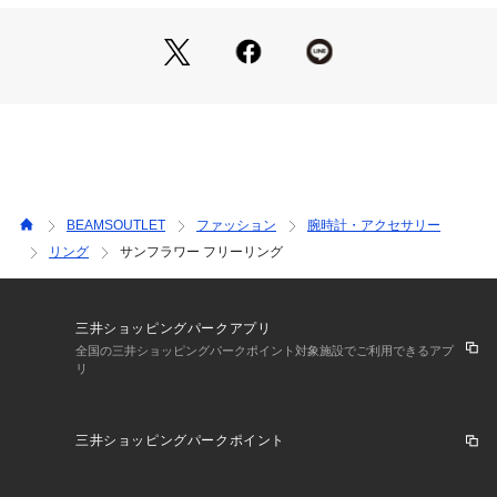
【アクセサリー・小物雑貨の取り扱いについて】
・貴金属は、体質により、かゆみやかぶれを生じる場合があり
ます。
・皮膚に異常を感じた場合は直ちにご使用を止め、専門医にご
相談下さい。
・家事やスポーツ、就寝時や乳幼児の世話をする時などは、身
体に危害を及ぼす場合がありますので着用を避けて下さい。
・熱伝導が高いので、高温の場所や寒冷地での着用は火傷や凍
傷の原因となりますので着用を避けて下さい。
BEAMSOUTLET
ファッション
腕時計・アクセサリー
・乳幼児が誤飲しないように、保管は十分にご注意下さい。
リング
サンフラワー フリーリング
三井ショッピングパークアプリ
全国の三井ショッピングパークポイント対象施設でご利用できるアプ
リ
三井ショッピングパークポイント