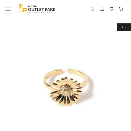
1
/
6