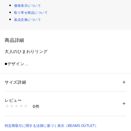
価格表示について
取り寄せ商品について
返品交換について
商品詳細
大人のひまわりリング
■デザイン
存在感のあるひまわりモチーフが目を引くリング。サイズ調整
が可能なフリーサイズ仕様なので、その日の気分に合わせてつ
ける指を変えたり、大切な方へのギフトにも最適です。
サイズ詳細
性別：
レディース
カテゴリー：
ファッション
 ＞ 
腕時計・アクセサリー
 ＞ 
リング
素材：真鍮
■コーディネート
生産国：韓国製
レビュー
デイリーカジュアルにはもちろん、リゾートスタイルや夏の装
商品番号：
1097100003455 
（モール）
0件
いの主役としても活躍するアイテムです。
43420572960 （ショップ）
■素材
真鍮
特定商取引に関する法律に基づく表示（BEAMS OUTLET）