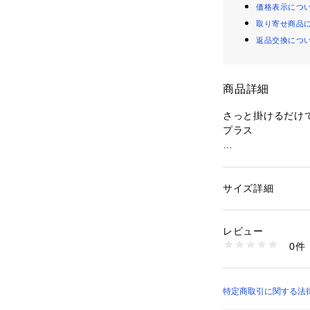
価格表示につ
取り寄せ商品
返品交換につ
商品詳細
さっと掛けるだけ
プラス
■デザイン
ボリュームのある
てくれるメガネで
サイズ詳細
性別：
レディース
トのアクセントに
カテゴリー：
ファッ
グラス
れる小顔効果も期
素材：レンズの材質
レビュー
プラスチック　テン
0件
■コーディネート
生産国：中国製
商品番号：
10971000
太縁ながらも丸み
43670047171 （
ることで、性別や
り入れやすいのが
特定商取引に関する法律に
ラッドな着こなし