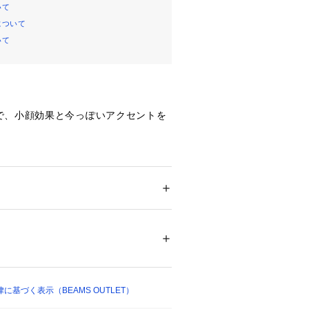
いて
について
いて
で、小顔効果と今っぽいアクセントを
フレームが存在感とこなれ感を演出し
す。シンプルなデイリーコーディネー
なり、お顔周りをすっきりと見せてく
ション
 ＞ 
ファッション雑貨
 ＞ 
メガネ・サン
待できます。
：プラスチック　わくの材質　レンズわく：
プル：プラスチック
03872 
（モール）
を持たせたフレームデザインに仕上げ
ショップ）
世代を問わず幅広いスタイリングに取
魅力です。カジュアルスタイルからト
基づく表示（BEAMS OUTLET）
まで相性が良く、ジェンダーレスなル