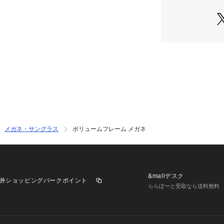
ックスはギフトや
にもおすすめです
■素材
レンズ・わくとも
素材を使用してお
な掛け心地を実現
品名：ファッショ
※紫外線透過率：1
※可視光線透過率：【
【OLIVE】61%
メガネ・サングラス
ボリュームフレーム メガネ
※光の当たり具合
際の色味と異なっ
承ください。
※商品の色味は商
&mallデスク
井ショッピングパークポイント
い。
ららぽーと受取なら送料無料