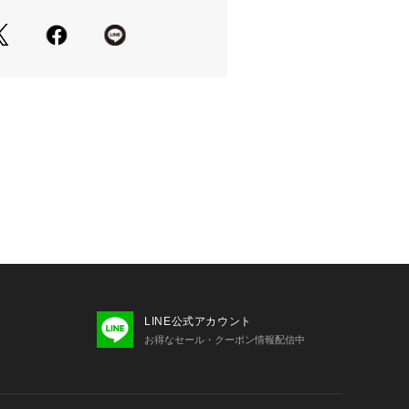
大切なパートナーとお揃いでのご使用
。
に軽量で耐久性に優れたプラスチック
り、長時間の着用でも疲れにくい快適
しました。
ン用グラス
.0%
BLACK】90%【BROWN】90%
やパソコンなどの閲覧環境によって実
て見える場合がございます。予めご了
品単体で撮影した画像をご参照くださ
LINE公式アカウント
お得なセール・クーポン情報配信中