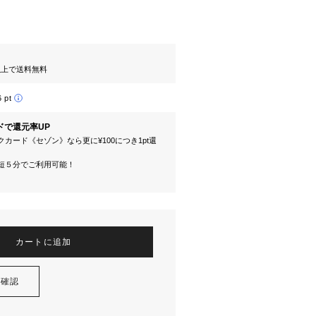
円以上で送料無料
6 pt
ドで還元率UP
カード《セゾン》なら更に¥100につき1pt還
短５分でご利用可能！
カートに追加
を確認