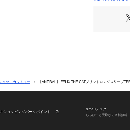
■シルエット
ほどよくゆとりの
■素材
コットン 100%
【ANTIBAL（ア
ベーシックな中に
ているアイテムを
ているブランドで
※サイズ表記につ
　2＝Mサイズ相当
Tシャツ・カットソー
【ANTIBAL】 FELIX THE CATプリントロングスリーブTE
&mallデスク
井ショッピングパークポイント
ららぽーと受取なら送料無料