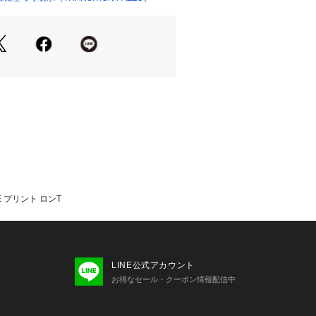
あるスタンダードなシルエット。
ンティバル】
素材、加工などの味付けがほどこされ
展開し、こだわりのある商品を提案し
す。
いて
、3＝Lサイズ相当 となります。
E プリント ロンT
LINE公式アカウント
お得なセール・クーポン情報配信中