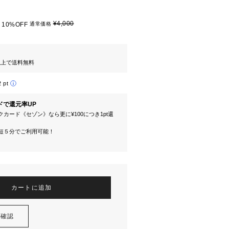
¥4,000
10%OFF
通常価格
円以上で送料無料
2 pt
ドで還元率UP
カード《セゾン》なら更に¥100につき1pt還
短５分でご利用可能！
カートに追加
を確認