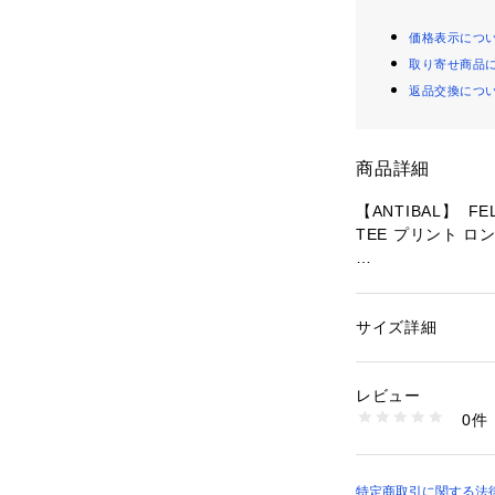
価格表示につ
取り寄せ商品
返品交換につ
商品詳細
【ANTIBAL】  
TEE プリント ロン
■特徴
バックに大きく施さ
ントが特徴のロン
サイズ詳細
性別：
レディース
懐かしさを感じるF
カテゴリー：
ファッ
素材：コットン100
プリントはストリ
生産国：中国
レビュー
少しカスレのある
商品番号：
10993000
0件
ります。
816118020 （ショ
カジュアルなスタ
着用いただける１
特定商取引に関する法律に