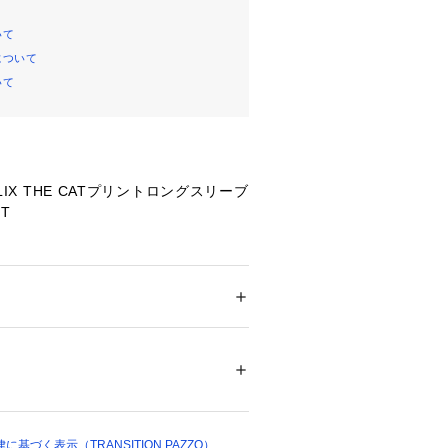
いて
について
いて
FELIX THE CATプリントロングスリーブ
T
れた人気キャラクターFELIXのプリ
Ｔ。
メンズ
ELIXがスケートボードを持っている
ション
 ＞ 
トップス
 ＞ 
Tシャツ・カットソー
%
ート感のあるデザイン。
プリントなので古着のような質感があ
00740 
（モール）
ップ）
イリングにマッチするユニセックスで
枚です。
基づく表示（TRANSITION PAZZO）