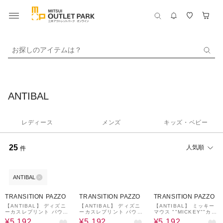
お探しのアイテムは？
ANTIBAL
レディース
メンズ
キッズ・ベビー
25
人気順
件
ANTIBAL
20%OFF
¥500
20%OFF
¥500
20%OFF
¥500
クーポン
クーポン
クーポン
TRANSITION PAZZO
TRANSITION PAZZO
TRANSITION PAZZO
【ANTIBAL】 ディズニ
【ANTIBAL】 ディズニ
【ANTIBAL】 ミッキー
ーカスレプリント パウダ
ーカスレプリント パウダ
マウス ""MICKEY""カス
ーブリーチショートスリ
ーブリーチショートスリ
レプリント ショートスリ
¥5,192
¥5,192
¥5,192