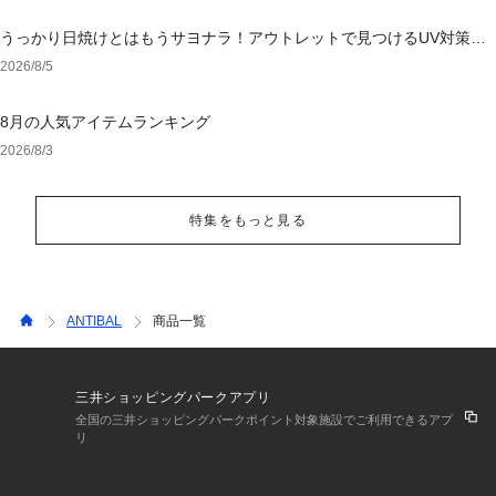
うっかり日焼けとはもうサヨナラ！アウトレットで見つけるUV対策ウ
ェア
2026/8/5
8月の人気アイテムランキング
2026/8/3
特集をもっと見る
ANTIBAL
商品一覧
三井ショッピングパークアプリ
全国の三井ショッピングパークポイント対象施設でご利用できるアプ
リ