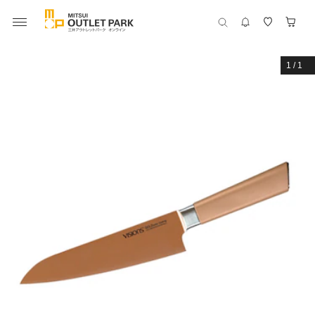
1
/
1