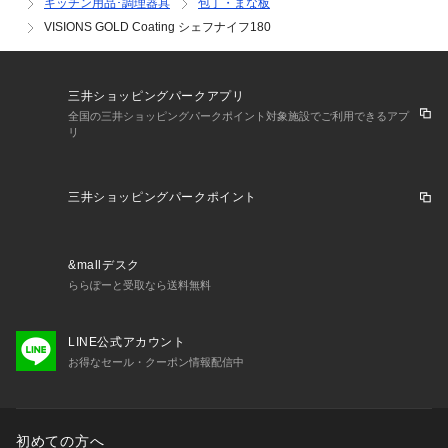
キッチン用品･調理器具
包丁・まな板
VISIONS GOLD Coating シェフナイフ180
三井ショッピングパークアプリ
全国の三井ショッピングパークポイント対象施設でご利用できるアプ
リ
三井ショッピングパークポイント
&mallデスク
ららぽーと受取なら送料無料
LINE公式アカウント
お得なセール・クーポン情報配信中
初めての方へ