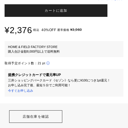
カートに追加
¥2,376
¥3,960
40%OFF
税込
通常価格
HOME & FIELD FACTORY STORE
購入合計金額8,000円以上で送料無料
取得予定ポイント数：
21 pt
提携クレジットカードで還元率UP
三井ショッピングパークカード《セゾン》なら更に¥100につき1pt還元！
お申し込み完了後、最短５分でご利用可能！
今すぐお申し込み
店舗在庫を確認