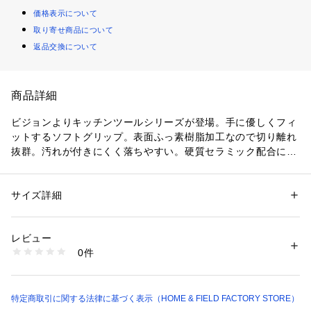
価格表示について
取り寄せ商品について
返品交換について
商品詳細
ビジョンよりキッチンツールシリーズが登場。手に優しくフィ
ットするソフトグリップ。表面ふっ素樹脂加工なので切り離れ
抜群。汚れが付きにくく落ちやすい。硬質セラミック配合によ
り高い耐久性を実現。●表面ふっ素樹脂加工
サイズ詳細
性別：
レディース
メンズ
キッズ・ベビー
カテゴリー：
生活雑貨
 ＞ 
キッチン用品･調理器具
 ＞ 
包丁・まな板
素材：表面加工/ふっ素樹脂加工　刃身：ハイカーボンステンレス鋼　刃
の形状：両刃　口金・エンドキャップ：ステンレス鋼　ハンドル：ABS樹
レビュー
脂（表面：熱可塑性エラストマー）（耐熱温度80℃）
0件
生産国：中国
商品番号：
1099400000166 
（モール）
CP-8820 （ショップ）
特定商取引に関する法律に基づく表示（HOME & FIELD FACTORY STORE）