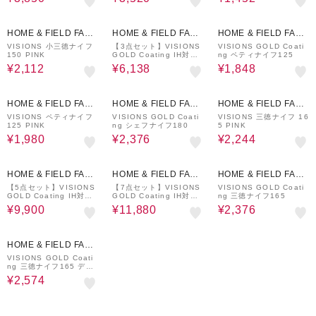
40%OFF
40%OFF
40%OFF
HOME & FIELD FACT
HOME & FIELD FACT
HOME & FIELD FACT
ORY STORE
ORY STORE
ORY STORE
VISIONS 小三徳ナイフ
【3点セット】VISIONS
VISIONS GOLD Coati
150 PINK
GOLD Coating IH対応
ng ペティナイフ125
クックウェア3pcsセット
¥2,112
¥6,138
¥1,848
40%OFF
40%OFF
40%OFF
HOME & FIELD FACT
HOME & FIELD FACT
HOME & FIELD FACT
ORY STORE
ORY STORE
ORY STORE
VISIONS ペティナイフ
VISIONS GOLD Coati
VISIONS 三徳ナイフ 16
125 PINK
ng シェフナイフ180
5 PINK
¥1,980
¥2,376
¥2,244
40%OFF
40%OFF
40%OFF
HOME & FIELD FACT
HOME & FIELD FACT
HOME & FIELD FACT
ORY STORE
ORY STORE
ORY STORE
【5点セット】VISIONS
【7点セット】VISIONS
VISIONS GOLD Coati
GOLD Coating IH対応
GOLD Coating IH対応
ng 三徳ナイフ165
クックウェア5pcsセット
クックウェア7pcsセット
¥9,900
¥11,880
¥2,376
40%OFF
HOME & FIELD FACT
ORY STORE
VISIONS GOLD Coati
ng 三徳ナイフ165 ディ
ンプル
¥2,574