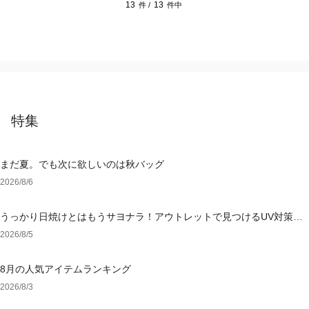
13
13
件 /
件中
特集
まだ夏。でも次に欲しいのは秋バッグ
2026/8/6
うっかり日焼けとはもうサヨナラ！アウトレットで見つけるUV対策ウ
ェア
2026/8/5
8月の人気アイテムランキング
2026/8/3