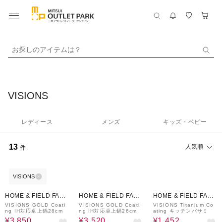
お探しのアイテムは？
VISIONS
レディース
メンズ
キッズ・ベビー
13
人気順
件
VISIONS
70%OFF
68%OFF
40%OFF
HOME & FIELD FACT
HOME & FIELD FACT
HOME & FIELD FACT
ORY STORE
ORY STORE
ORY STORE
VISIONS GOLD Coati
VISIONS GOLD Coati
VISIONS Titanium Co
ng IH対応卓上鍋28cm
ng IH対応卓上鍋26cm
ating キッチンバサミ
¥3,850
¥3,520
¥1,452