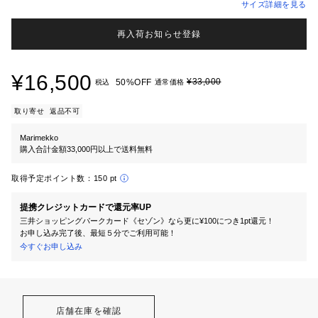
サイズ詳細を見る
再入荷お知らせ登録
¥16,500
¥33,000
50%OFF
税込
通常価格
取り寄せ
返品不可
Marimekko
購入合計金額33,000円以上で送料無料
取得予定ポイント数：
150 pt
提携クレジットカードで還元率UP
三井ショッピングパークカード《セゾン》なら更に¥100につき1pt還元！
お申し込み完了後、最短５分でご利用可能！
今すぐお申し込み
店舗在庫を確認