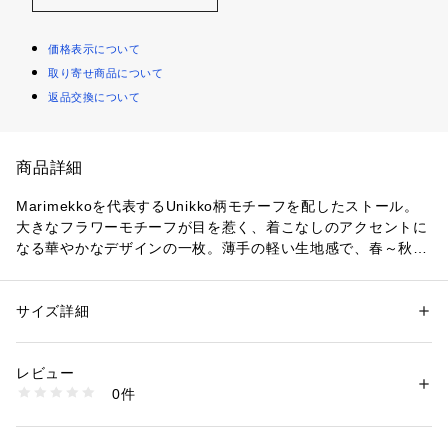
価格表示について
取り寄せ商品について
返品交換について
商品詳細
Marimekkoを代表するUnikko柄モチーフを配したストール。
大きなフラワーモチーフが目を惹く、着こなしのアクセントに
なる華やかなデザインの一枚。薄手の軽い生地感で、春～秋の
長いシーズンで活躍します。いつもの着こなしにさっとプラス
するだけで、スタイリッシュなコーディネートが完成するアイ
テムです。
サイズ詳細
性別：
レディース
カテゴリー：
ファッション
 ＞ 
ファッション雑貨
 ＞ 
バンダナ・スカーフ
レビュー
テキスタイル：Unikko(ウニッコ)/花
商品番号：
1100200000117 
（モール）
0件
DESIGNER：Maija Isola
52253293929 （ショップ）