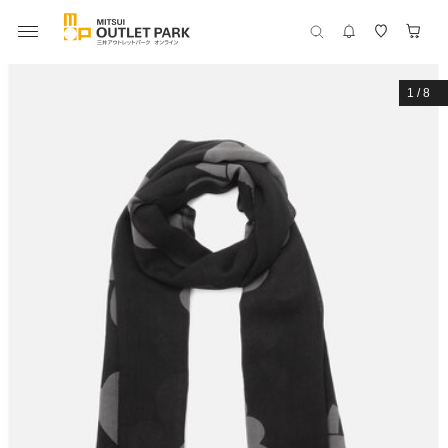
1
/
8